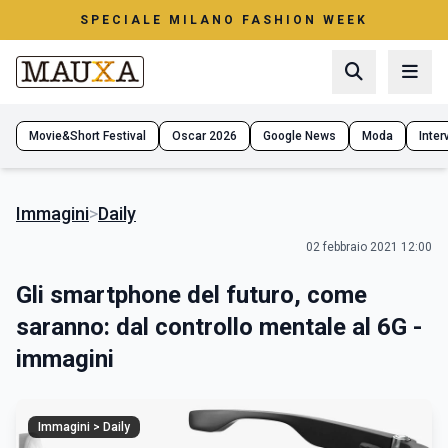
SPECIALE MILANO FASHION WEEK
Movie&Short Festival
Oscar 2026
Google News
Moda
Interv
Immagini
>
Daily
02 febbraio 2021 12:00
Gli smartphone del futuro, come
saranno: dal controllo mentale al 6G -
immagini
Immagini > Daily