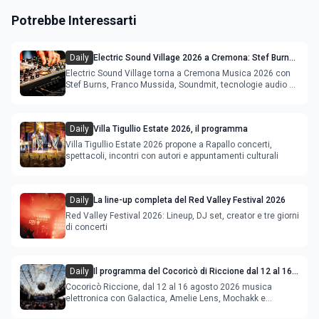
Potrebbe Interessarti
Daily
Electric Sound Village 2026 a Cremona: Stef Burns,
Soundmit e Young Band Contest, il programma
Electric Sound Village torna a Cremona Musica 2026 con
Stef Burns, Franco Mussida, Soundmit, tecnologie audio e
Young Ba
Daily
Villa Tigullio Estate 2026, il programma
Villa Tigullio Estate 2026 propone a Rapallo concerti,
spettacoli, incontri con autori e appuntamenti culturali
Daily
La line-up completa del Red Valley Festival 2026
Red Valley Festival 2026: Lineup, DJ set, creator e tre giorni
di concerti
Daily
Il programma del Cocoricò di Riccione dal 12 al 16
agosto 2026
Cocoricò Riccione, dal 12 al 16 agosto 2026 musica
elettronica con Galactica, Amelie Lens, Mochakk e
Deeperfect.