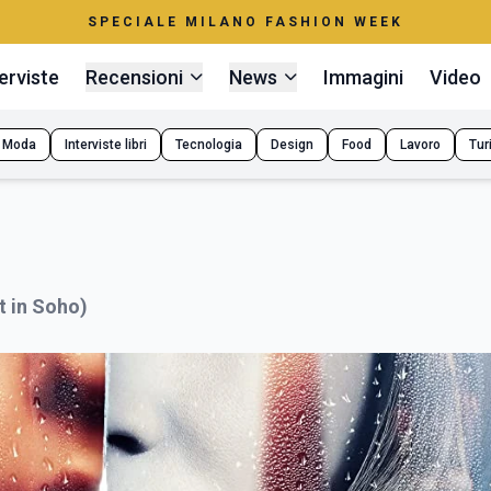
SPECIALE MILANO FASHION WEEK
erviste
Recensioni
News
Immagini
Video
Moda
Interviste libri
Tecnologia
Design
Food
Lavoro
Tur
t in Soho)