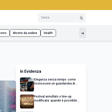
ismo
Mostre da vedere
Health
In Evidenza
Eleganza senza tempo: come
riconoscere un guardaroba di
qualità
Festival annullato o line-up
modificata: quando è possibile
chiedere un rimborso