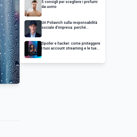
5 consigli per scegliere i profumi
da uomo
Uri Poliavich sulla responsabilità
sociale d’impresa: perché
un’impresa di successo va oltre il
profitto
Spoiler e hacker: come proteggere
i tuoi account streaming e le tue
serie preferite