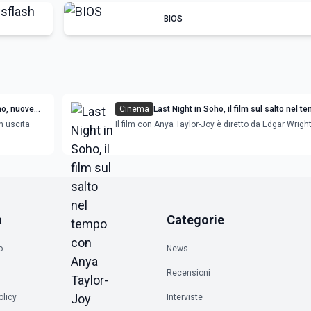
BIOS
ho, nuove
Cinema
Last Night in Soho, il film sul salto nel 
lor-Joy
Anya Taylor-Joy
in uscita
Il film con Anya Taylor-Joy è diretto da Edgar Wrigh
a
Categorie
o
News
Recensioni
olicy
Interviste