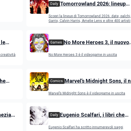
Tomorrowland 2026: lineup
Daily
i e
completa, date, palchi e artis
Scopri la lineup di Tomorrowland 2026: date, palchi
festival EDM in Belgio
Garrix, Calvin Harris, Amelie Lens e oltre 400 artisti
 le
No More Heroes 3, il nuovo
Games
videogame action-adventure
creatività
No More Heroes 3 è il videogame in uscita
novità
che
Marvel’s Midnight Sons, il 
Comics
arsa
videogame RPG con gli eroi
Marvel’s Midnight Sons è il videogame in uscita
Avengers
nezia
Eugenio Scalfari, i libri che
Daily
lm in
raccontano il giornalista
Eugenio Scalfari ha scritto innumerevoli saggi