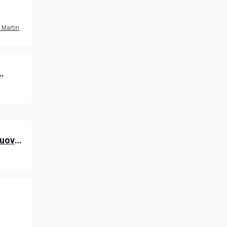
ti del
, Martin
: le
nuovo
 degli