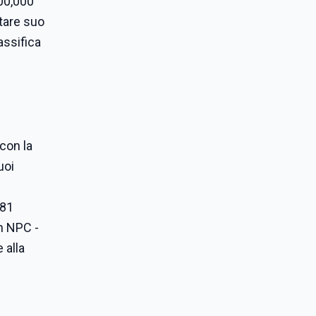
500,000
ntare suo
assifica
con la
uoi
981
un NPC -
 alla