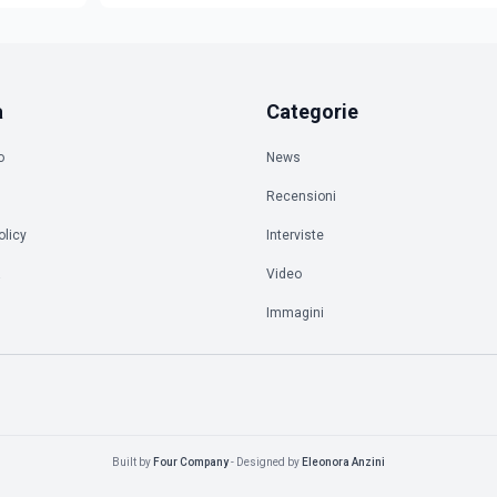
zioni
a
Categorie
o
News
Recensioni
olicy
Interviste
à
Video
Immagini
Built by
Four Company
- Designed by
Eleonora Anzini