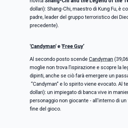
novità
Shang-Chi and the Legend of the T
dollari): Shang-Chi, maestro di Kung Fu, è c
padre, leader del gruppo terroristico dei Diec
precedente).
'
Candyman
' e '
Free Guy
’
Al secondo posto scende
Candyman
(39,06
moglie non trova l’ispirazione e scopre la le
dipinti, anche se ciò farà emergere un pass
“Candyman” e lo spirito viene evocato. Al
dollari): un impiegato di banca vive in manie
personaggio non giocante - all'interno di un
fine del gioco.