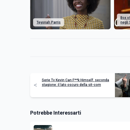
Box of
Teyonah Parris
negli 
Serie Tv Kevin Can F**k Himself, seconda
<
stagione: il lato oscuro della sit-com
Potrebbe Interessarti