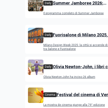
Summer Jamboree 2026:
Daily
programma, artisti, concert
Il programma completo di Summer Jamboree
appuntamenti a Senigallia
Fuorisalone di Milano 2025,
Daily
novità
Milano Design Week 2025: la città si accende di 
tra Salone e Fuorisalone
Olivia Newton-John, i libri 
Daily
raccontano l’artista scomp
Olivia Newton-John ha inciso 26 album
Festival del cinema di Ve
Cinema
2022, il programma dei fi
La mostra de cinema giunge alla 79° edizione