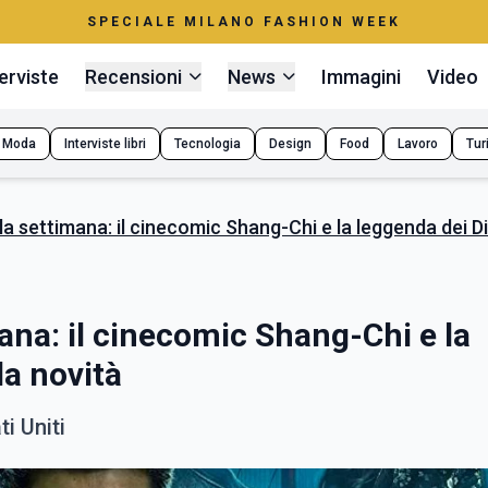
SPECIALE MILANO FASHION WEEK
erviste
Recensioni
News
Immagini
Video
Moda
Interviste libri
Tecnologia
Design
Food
Lavoro
Tur
ella settimana: il cinecomic Shang-Chi e la leggenda dei Di
mana: il cinecomic Shang-Chi e la
la novità
ti Uniti