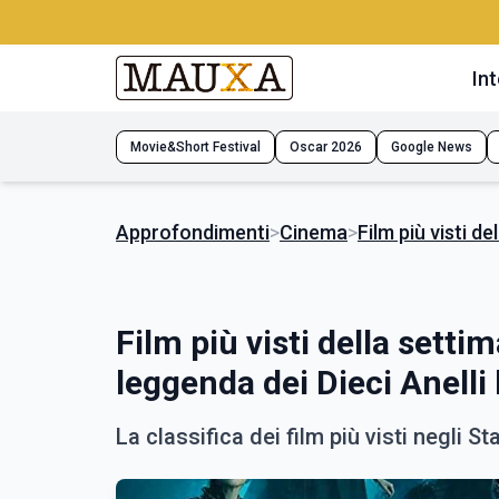
Int
Movie&Short Festival
Oscar 2026
Google News
Approfondimenti
>
Cinema
>
Film più visti d
Film più visti della setti
leggenda dei Dieci Anelli 
La classifica dei film più visti negli Sta