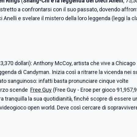
en Rings
(
Shang-Chi e la leggenda dei Dieci Anelli
, 75,
ostretto a confrontarsi con il suo passato, dovendo affro
i Anelli e svelare il mistero della loro leggenda (leggi la cl
3,370 dollari): Anthony McCoy, artista che vive a Chicago 
ggenda di Candyman. Inizia così a ritrarre la vicenda nei s
ato sanguinoso: infatti basta pronunciare cinque volte
 terzo scende
Free Guy
(Free Guy - Eroe per gioco 91,957,
ra tranquilla la sua quotidianità, finché scopre di essere 
 videogioco open world. Deve così cercare di sopravvivere