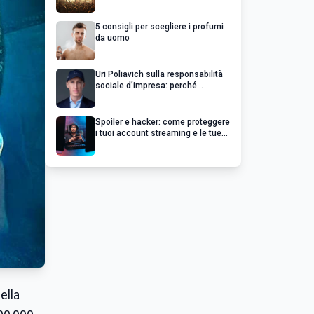
chiedere un rimborso
5 consigli per scegliere i profumi
da uomo
Uri Poliavich sulla responsabilità
sociale d’impresa: perché
un’impresa di successo va oltre il
profitto
Spoiler e hacker: come proteggere
i tuoi account streaming e le tue
serie preferite
ella