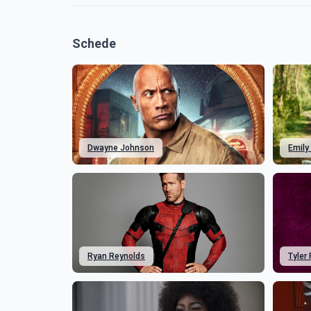
Schede
Dwayne Johnson
Emily
Ryan Reynolds
Tyler 