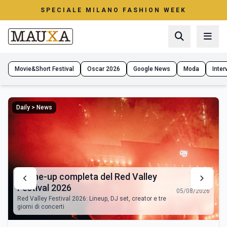
SPECIALE MILANO FASHION WEEK
Movie&Short Festival
Oscar 2026
Google News
Moda
Interv
Daily > News
La line-up completa del Red Valley
Festival 2026
05/08/2026
Red Valley Festival 2026: Lineup, DJ set, creator e tre
giorni di concerti