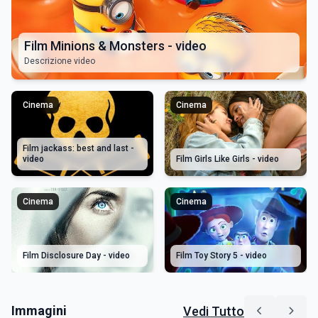
Film Minions & Monsters - video
Descrizione video
Cinema
Cinema
Film jackass: best and last -
video
Film Girls Like Girls - video
Cinema
Cinema
Film Disclosure Day - video
Film Toy Story 5 - video
Immagini
Vedi Tutto