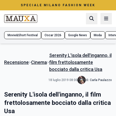
SPECIALE MILANO FASHION WEEK
Movie&Short Festival
Oscar 2026
Google News
Moda
Interv
Serenity L'isola dell'inganno, il
Recensione
>
Cinema
>
film frettolosamente
bocciato dalla critica Usa
18 luglio 2019 08:00
di:
Carla Paulazzo
Serenity L'isola dell'inganno, il film
frettolosamente bocciato dalla critica
Usa