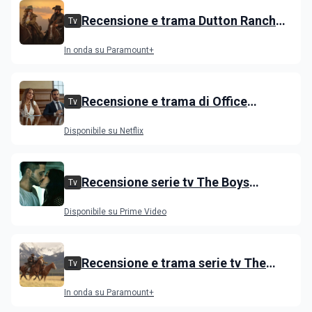
Recensione e trama Dutton Ranch
Tv
stagione 1, l'ultimo episodio in onda
In onda su Paramount+
venerdì 3 luglio
Recensione e trama di Office
Tv
Romance con Jennifer Lopez
Disponibile su Netflix
Recensione serie tv The Boys
Tv
stagione 5 su Prime Video
Disponibile su Prime Video
Recensione e trama serie tv The
Tv
Dutton, i primi episodi dello spin-off
In onda su Paramount+
di Yellowstone