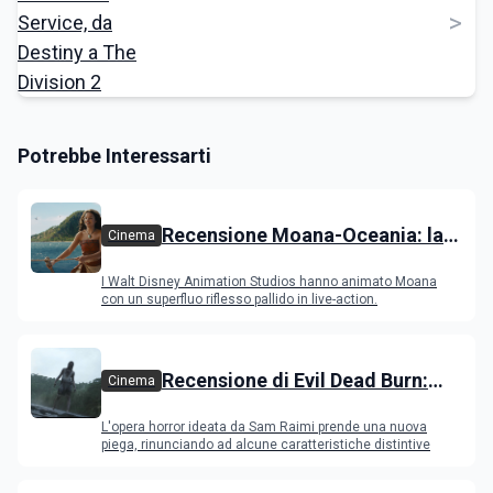
>
Potrebbe Interessarti
Recensione Moana-Oceania: la
Cinema
versione con attori ripercorre il
I Walt Disney Animation Studios hanno animato Moana
successo del film
con un superfluo riflesso pallido in live-action.
Recensione di Evil Dead Burn:
Cinema
l'ultimo capitolo della saga
L'opera horror ideata da Sam Raimi prende una nuova
gioca con il fuoco e si brucia
piega, rinunciando ad alcune caratteristiche distintive