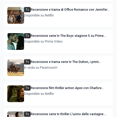
Tv
Recensione e trama di Office Romance con Jennifer
Lopez
Disponibile su Netflix
Tv
Recensione serie tv The Boys stagione 5 su Prime
Video
Disponibile su Prime Video
Tv
Recensione e trama serie tv The Dutton, i primi
episodi dello spin-off di Yellowstone
In onda su Paramount+
Tv
Recensione film thriller action Apex con Charlize
Theron e Taron Egerton
Disponibile su Netflix
Tv
Recensione serie tv thriller L'uomo delle castagne: