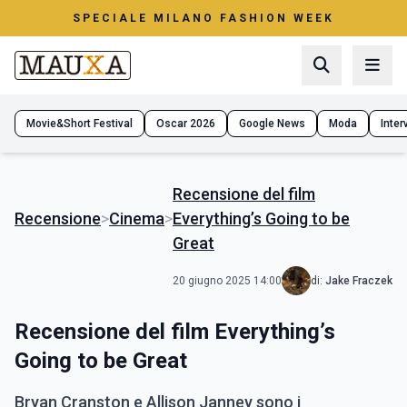
SPECIALE MILANO FASHION WEEK
Movie&Short Festival
Oscar 2026
Google News
Moda
Interv
Recensione del film
Recensione
>
Cinema
>
Everything’s Going to be
Great
20 giugno 2025 14:00
di:
Jake Fraczek
Recensione del film Everything’s
Going to be Great
Bryan Cranston e Allison Janney sono i