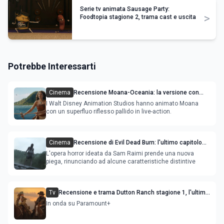
Serie tv animata Sausage Party:
>
Foodtopia stagione 2, trama cast e uscita
Potrebbe Interessarti
Cinema
Recensione Moana-Oceania: la versione con
attori ripercorre il successo del film
I Walt Disney Animation Studios hanno animato Moana
con un superfluo riflesso pallido in live-action.
Cinema
Recensione di Evil Dead Burn: l'ultimo capitolo
della saga gioca con il fuoco e si brucia
L'opera horror ideata da Sam Raimi prende una nuova
piega, rinunciando ad alcune caratteristiche distintive
Tv
Recensione e trama Dutton Ranch stagione 1, l'ultimo
episodio in onda venerdì 3 luglio
In onda su Paramount+