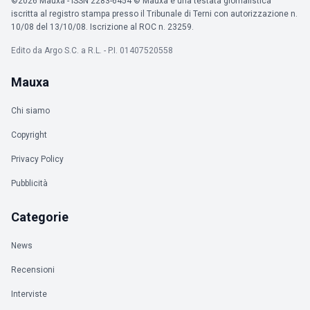
©2026 Mauxa - ISSN 2283-6454 © Mauxa è una testata giornalistica
iscritta al registro stampa presso il Tribunale di Terni con autorizzazione n.
10/08 del 13/10/08. Iscrizione al ROC n. 23259.
Edito da Argo S.C. a R.L. - P.I. 01407520558
Mauxa
Chi siamo
Copyright
Privacy Policy
Pubblicità
Categorie
News
Recensioni
Interviste