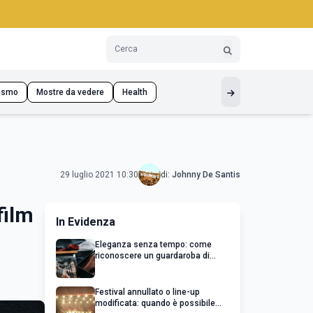
ismo
Mostre da vedere
Health
29 luglio 2021 10:30
di:
Johnny De Santis
film
In Evidenza
Eleganza senza tempo: come
riconoscere un guardaroba di
qualità
Festival annullato o line-up
modificata: quando è possibile