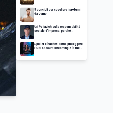
chiedere un rimborso
5 consigli per scegliere i profumi
da uomo
Uri Poliavich sulla responsabilità
sociale d’impresa: perché
un’impresa di successo va oltre il
profitto
Spoiler e hacker: come proteggere
i tuoi account streaming e le tue
serie preferite