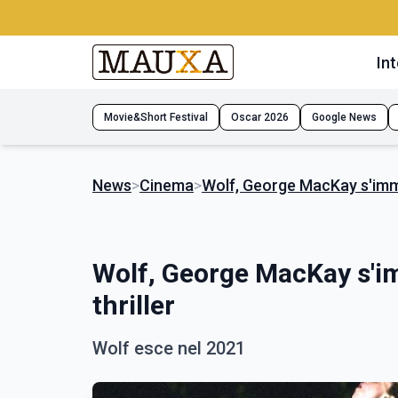
Int
Movie&Short Festival
Oscar 2026
Google News
News
>
Cinema
>
Wolf, George MacKay s'imme
Wolf, George MacKay s'i
thriller
Wolf esce nel 2021