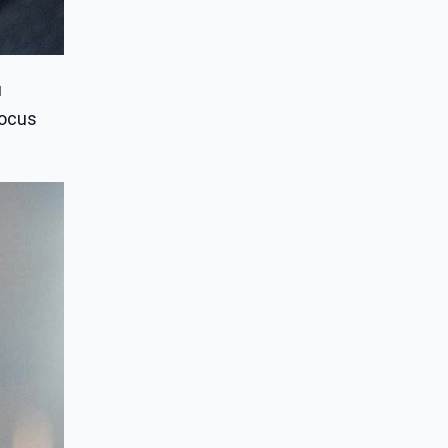
ù
Focus