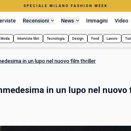
SPECIALE MILANO FASHION WEEK
erviste
Recensioni
News
Immagini
Video
Moda
Interviste libri
Tecnologia
Design
Food
Lavoro
Tur
desima in un lupo nel nuovo film thriller
mmedesima in un lupo nel nuovo 