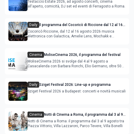
Testaccio Estate 2026, ad agosto concerti, cinema
all'aperto, comicità, DJ set ed eventi di Ferragosto a Roma.
Daily
Il programma del Cocoricò di Riccione dal 12 al 16
agosto 2026
Cocoricò Riccione, dal 12 al 16 agosto 2026 musica
elettronica con Galactica, Amelie Lens, Mochakk e
Deeperfect.
Cinema
MoliseCinema 2026, il programma del festival
MoliseCinema 2026 si svolge dal 4 al 9 agosto a
Casacalenda con Barbara Ronchi, Elio Germano, oltre 50
film in concorso
Daily
Sziget Festival 2026: Line-up e programma
Sziget Festival 2026 a Budapest: concerti e novità musicali
Cinema
Notti di Cinema a Roma, il programma dal 3 al 9
agosto
Notti di Cinema a Roma: il programma dal 3 al 9 agosto tra
Piazza Vittorio, Villa Lazzaroni, Parco Tevere, Villa Bonelli