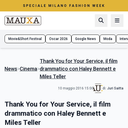
SPECIALE MILANO FASHION WEEK
Movie&Short Festival
Oscar 2026
Google News
Moda
Interv
Thank You for Your Service, il film
News
>
Cinema
>
drammatico con Haley Bennett e
Miles Teller
10 maggio 2016 15:00
di:
Juri Saitta
Thank You for Your Service, il film
drammatico con Haley Bennett e
Miles Teller