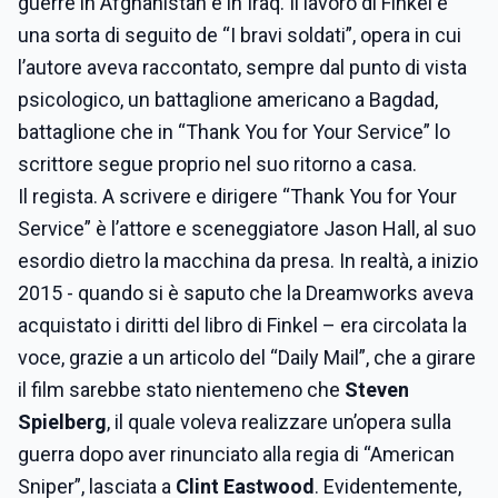
guerre in Afghanistan e in Iraq. Il lavoro di Finkel è
una sorta di seguito de “I bravi soldati”, opera in cui
l’autore aveva raccontato, sempre dal punto di vista
psicologico, un battaglione americano a Bagdad,
battaglione che in “Thank You for Your Service” lo
scrittore segue proprio nel suo ritorno a casa.
Il regista. A scrivere e dirigere “Thank You for Your
Service” è l’attore e sceneggiatore Jason Hall, al suo
esordio dietro la macchina da presa. In realtà, a inizio
2015 - quando si è saputo che la Dreamworks aveva
acquistato i diritti del libro di Finkel – era circolata la
voce, grazie a un articolo del “Daily Mail”, che a girare
il film sarebbe stato nientemeno che
Steven
Spielberg
, il quale voleva realizzare un’opera sulla
guerra dopo aver rinunciato alla regia di “American
Sniper”, lasciata a
Clint Eastwood
. Evidentemente,