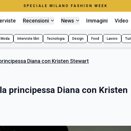
SPECIALE MILANO FASHION WEEK
erviste
Recensioni
News
Immagini
Video
Moda
Interviste libri
Tecnologia
Design
Food
Lavoro
Tur
a principessa Diana con Kristen Stewart
lla principessa Diana con Kristen