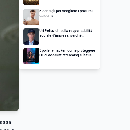
chiedere un rimborso
5 consigli per scegliere i profumi
da uomo
Uri Poliavich sulla responsabilità
sociale d’impresa: perché
un’impresa di successo va oltre il
profitto
Spoiler e hacker: come proteggere
i tuoi account streaming e le tue
serie preferite
pessa