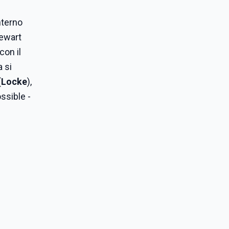
nterno
tewart
con il
 si
(
Locke
),
ssible -