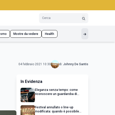
ismo
Mostre da vedere
Health
04 febbraio 2021 10:30
di:
Johnny De Santis
In Evidenza
Eleganza senza tempo: come
riconoscere un guardaroba di
qualità
Festival annullato o line-up
modificata: quando è possibile