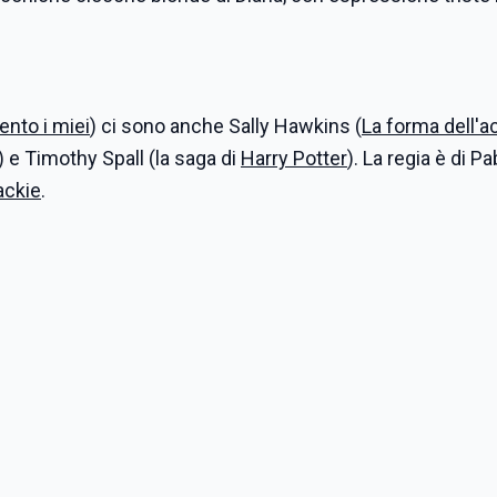
ento i miei
) ci sono anche Sally Hawkins (
La forma dell'a
) e Timothy Spall (la saga di
Harry Potter
). La regia è di Pa
ackie
.