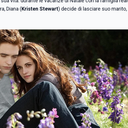
a vita: durante le vacanze di Natale con la famiglia real
ra, Diana (
Kristen Stewart
) decide di lasciare suo marito, 