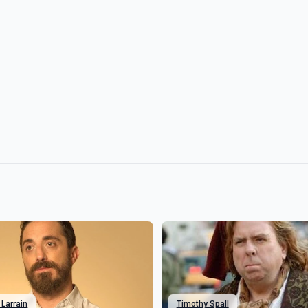
 Larrain
Timothy Spall