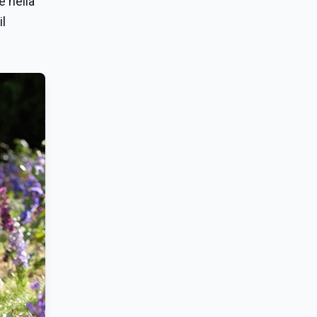
e nella
il