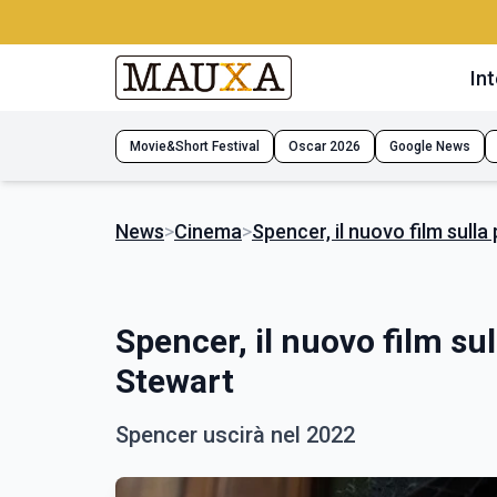
Int
Movie&Short Festival
Oscar 2026
Google News
News
>
Cinema
>
Spencer, il nuovo film sull
Spencer, il nuovo film su
Stewart
Spencer uscirà nel 2022