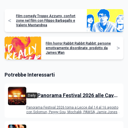
Film comedy Troppo Azzurro, confort
<
zone nel film con Filippo Barbagallo e
Valerio Mastandrea
Film horror Rabbit Rabbit Rabbit: persone
>
emotivamente disordinate, prodotto da
James Wan
Potrebbe Interessarti
Panorama Festival 2026 alle Cave
Daily
del Duca di Lecce: lineup e
Panorama Festival 2026 torna a Lecce dal 14 al 16 agosto
programma
con Solomun, Peggy Gou, Mochakk, PAWSA, Jamie Jones
e altri DJ