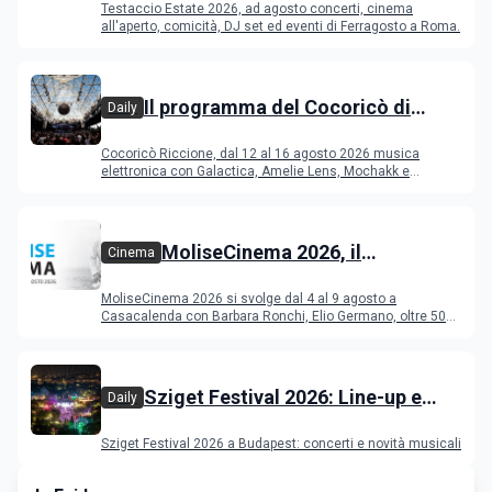
Testaccio Estate 2026, ad agosto concerti, cinema
Ferragosto
all'aperto, comicità, DJ set ed eventi di Ferragosto a Roma.
Il programma del Cocoricò di
Daily
Riccione dal 12 al 16 agosto 2026
Cocoricò Riccione, dal 12 al 16 agosto 2026 musica
elettronica con Galactica, Amelie Lens, Mochakk e
Deeperfect.
MoliseCinema 2026, il
Cinema
programma del festival
MoliseCinema 2026 si svolge dal 4 al 9 agosto a
Casacalenda con Barbara Ronchi, Elio Germano, oltre 50
film in concorso
Sziget Festival 2026: Line-up e
Daily
programma
Sziget Festival 2026 a Budapest: concerti e novità musicali