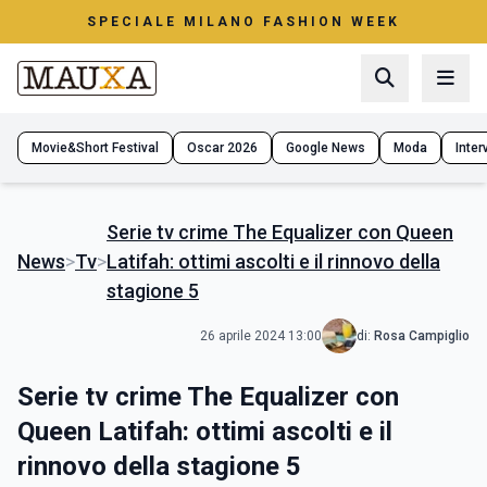
SPECIALE MILANO FASHION WEEK
Movie&Short Festival
Oscar 2026
Google News
Moda
Interv
Serie tv crime The Equalizer con Queen
News
>
Tv
>
Latifah: ottimi ascolti e il rinnovo della
stagione 5
26 aprile 2024 13:00
di:
Rosa Campiglio
Serie tv crime The Equalizer con
Queen Latifah: ottimi ascolti e il
rinnovo della stagione 5