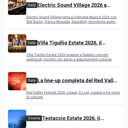
Electric Sound Village 2026 a
Daily
Cremona: Stef Burns, Soundmit e
Electric Sound Village torna a Cremona Musica 2026 con
Young Band Contest, il programma
Stef Burns, Franco Mussida, Soundmit, tecnologie audio e
Young Ba
Villa Tigullio Estate 2026, il
Daily
programma
Villa Tigullio Estate 2026 propone a Rapallo concerti,
spettacoli, incontri con autori e appuntamenti culturali
La line-up completa del Red Valley
Daily
Festival 2026
Red Valley Festival 2026: Lineup, DJ set, creator e tre giorni
di concerti
Testaccio Estate 2026, il
Cinema
programma di agosto e