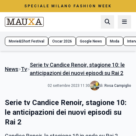
SPECIALE MILANO FASHION WEEK
Movie&Short Festival
Oscar 2026
Google News
Moda
Interv
Serie tv Candice Renoir, stagione 10: le
News
>
Tv
>
anticipazioni dei nuovi episodi su Rai 2
02 settembre 2023 11:30
di:
Rosa Campiglio
Serie tv Candice Renoir, stagione 10:
le anticipazioni dei nuovi episodi su
Rai 2
Candice Renoir, la stagione 10 in onda su Rai 2