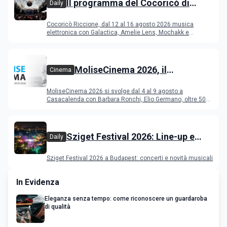
Il programma del Cocoricò di
Daily
Riccione dal 12 al 16 agosto 2026
Cocoricò Riccione, dal 12 al 16 agosto 2026 musica
elettronica con Galactica, Amelie Lens, Mochakk e
Deeperfect.
MoliseCinema 2026, il
Cinema
programma del festival
MoliseCinema 2026 si svolge dal 4 al 9 agosto a
Casacalenda con Barbara Ronchi, Elio Germano, oltre 50
film in concorso
Sziget Festival 2026: Line-up e
Daily
programma
Sziget Festival 2026 a Budapest: concerti e novità musicali
In Evidenza
Eleganza senza tempo: come riconoscere un guardaroba
di qualità