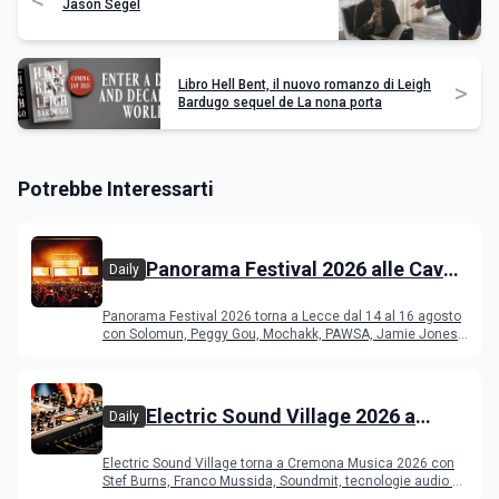
Jason Segel
Libro Hell Bent, il nuovo romanzo di Leigh
>
Bardugo sequel de La nona porta
Potrebbe Interessarti
Panorama Festival 2026 alle Cave
Daily
del Duca di Lecce: lineup e
Panorama Festival 2026 torna a Lecce dal 14 al 16 agosto
programma
con Solomun, Peggy Gou, Mochakk, PAWSA, Jamie Jones
e altri DJ
Electric Sound Village 2026 a
Daily
Cremona: Stef Burns, Soundmit e
Electric Sound Village torna a Cremona Musica 2026 con
Young Band Contest, il programma
Stef Burns, Franco Mussida, Soundmit, tecnologie audio e
Young Ba