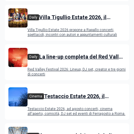
Villa Tigullio Estate 2026, il
Daily
programma
Villa Tigullio Estate 2026 propone a Rapallo concerti,
spettacoli, incontri con autori e appuntamenti culturali
La line-up completa del Red Valley
Daily
Festival 2026
Red Valley Festival 2026: Lineup, DJ set, creator e tre giorni
di concerti
Testaccio Estate 2026, il
Cinema
programma di agosto e
Testaccio Estate 2026, ad agosto concerti, cinema
Ferragosto
all'aperto, comicità, DJ set ed eventi di Ferragosto a Roma.