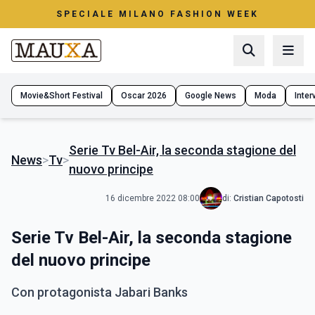
SPECIALE MILANO FASHION WEEK
Movie&Short Festival
Oscar 2026
Google News
Moda
Interv
Serie Tv Bel-Air, la seconda stagione del
News
>
Tv
>
nuovo principe
16 dicembre 2022 08:00
di:
Cristian Capotosti
Serie Tv Bel-Air, la seconda stagione
del nuovo principe
Con protagonista Jabari Banks