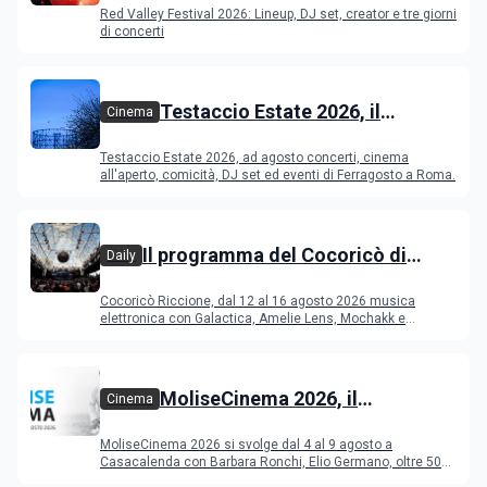
Red Valley Festival 2026: Lineup, DJ set, creator e tre giorni
di concerti
Testaccio Estate 2026, il
Cinema
programma di agosto e
Testaccio Estate 2026, ad agosto concerti, cinema
Ferragosto
all'aperto, comicità, DJ set ed eventi di Ferragosto a Roma.
Il programma del Cocoricò di
Daily
Riccione dal 12 al 16 agosto 2026
Cocoricò Riccione, dal 12 al 16 agosto 2026 musica
elettronica con Galactica, Amelie Lens, Mochakk e
Deeperfect.
MoliseCinema 2026, il
Cinema
programma del festival
MoliseCinema 2026 si svolge dal 4 al 9 agosto a
Casacalenda con Barbara Ronchi, Elio Germano, oltre 50
film in concorso