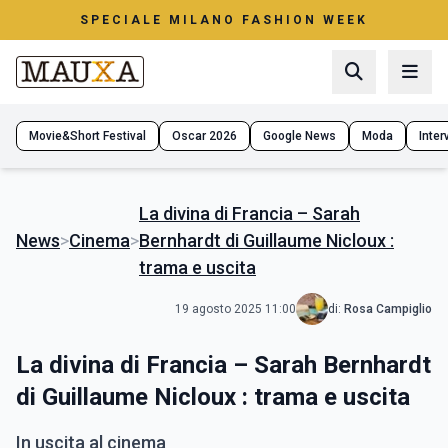
SPECIALE MILANO FASHION WEEK
Movie&Short Festival
Oscar 2026
Google News
Moda
Interv
La divina di Francia – Sarah
News
>
Cinema
>
Bernhardt di Guillaume Nicloux :
trama e uscita
19 agosto 2025 11:00
di:
Rosa Campiglio
La divina di Francia – Sarah Bernhardt
di Guillaume Nicloux : trama e uscita
In uscita al cinema