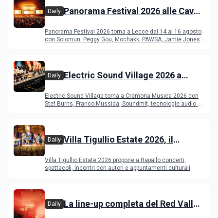
Panorama Festival 2026 alle Cave
Daily
del Duca di Lecce: lineup e
Panorama Festival 2026 torna a Lecce dal 14 al 16 agosto
programma
con Solomun, Peggy Gou, Mochakk, PAWSA, Jamie Jones
e altri DJ
Electric Sound Village 2026 a
Daily
Cremona: Stef Burns, Soundmit e
Electric Sound Village torna a Cremona Musica 2026 con
Young Band Contest, il programma
Stef Burns, Franco Mussida, Soundmit, tecnologie audio e
Young Ba
Villa Tigullio Estate 2026, il
Daily
programma
Villa Tigullio Estate 2026 propone a Rapallo concerti,
spettacoli, incontri con autori e appuntamenti culturali
La line-up completa del Red Valley
Daily
Festival 2026