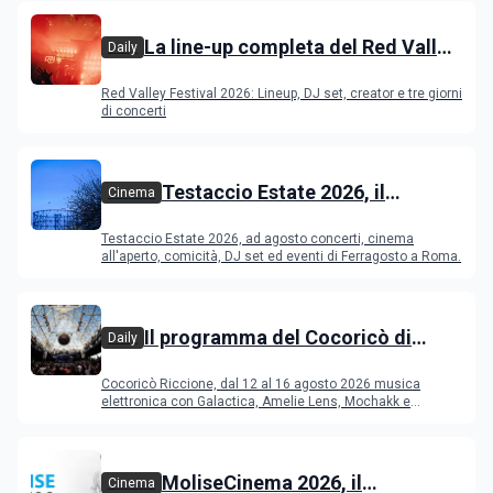
La line-up completa del Red Valley
Daily
Festival 2026
Red Valley Festival 2026: Lineup, DJ set, creator e tre giorni
di concerti
Testaccio Estate 2026, il
Cinema
programma di agosto e
Testaccio Estate 2026, ad agosto concerti, cinema
Ferragosto
all'aperto, comicità, DJ set ed eventi di Ferragosto a Roma.
Il programma del Cocoricò di
Daily
Riccione dal 12 al 16 agosto 2026
Cocoricò Riccione, dal 12 al 16 agosto 2026 musica
elettronica con Galactica, Amelie Lens, Mochakk e
Deeperfect.
MoliseCinema 2026, il
Cinema