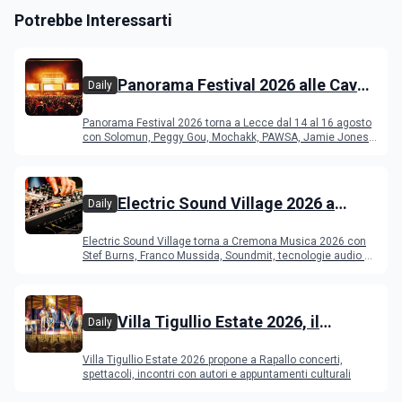
Potrebbe Interessarti
Panorama Festival 2026 alle Cave
Daily
del Duca di Lecce: lineup e
Panorama Festival 2026 torna a Lecce dal 14 al 16 agosto
programma
con Solomun, Peggy Gou, Mochakk, PAWSA, Jamie Jones
e altri DJ
Electric Sound Village 2026 a
Daily
Cremona: Stef Burns, Soundmit e
Electric Sound Village torna a Cremona Musica 2026 con
Young Band Contest, il programma
Stef Burns, Franco Mussida, Soundmit, tecnologie audio e
Young Ba
Villa Tigullio Estate 2026, il
Daily
programma
Villa Tigullio Estate 2026 propone a Rapallo concerti,
spettacoli, incontri con autori e appuntamenti culturali