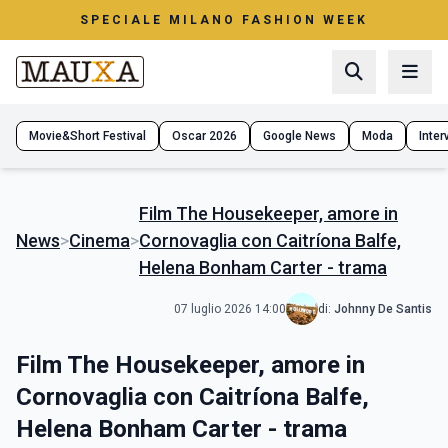
SPECIALE MILANO FASHION WEEK
Movie&Short Festival
Oscar 2026
Google News
Moda
Interv
Film The Housekeeper, amore in
News
>
Cinema
>
Cornovaglia con Caitríona Balfe,
Helena Bonham Carter - trama
07 luglio 2026 14:00
di:
Johnny De Santis
Film The Housekeeper, amore in
Cornovaglia con Caitríona Balfe,
Helena Bonham Carter - trama