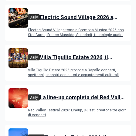
Electric Sound Village 2026 a
Daily
Cremona: Stef Burns, Soundmit e
Electric Sound Village torna a Cremona Musica 2026 con
Young Band Contest, il programma
Stef Burns, Franco Mussida, Soundmit, tecnologie audio e
Young Ba
Villa Tigullio Estate 2026, il
Daily
programma
Villa Tigullio Estate 2026 propone a Rapallo concerti,
spettacoli, incontri con autori e appuntamenti culturali
La line-up completa del Red Valley
Daily
Festival 2026
Red Valley Festival 2026: Lineup, DJ set, creator e tre giorni
di concerti