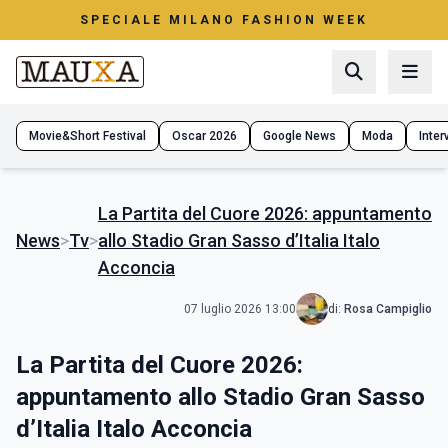
SPECIALE MILANO FASHION WEEK
Movie&Short Festival
Oscar 2026
Google News
Moda
Interv
La Partita del Cuore 2026: appuntamento
News
>
Tv
>
allo Stadio Gran Sasso d’Italia Italo
Acconcia
07 luglio 2026 13:00
di:
Rosa Campiglio
La Partita del Cuore 2026:
appuntamento allo Stadio Gran Sasso
d’Italia Italo Acconcia