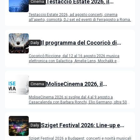
Testaccio Estate 2026, il
Cinema
programma di agosto e
Testaccio Estate 2026, ad agosto concerti, cinema
Ferragosto
all'aperto, comicità, DJ set ed eventi di Ferragosto a Roma.
Il programma del Cocoricò di
Daily
Riccione dal 12 al 16 agosto 2026
Cocoricò Riccione, dal 12 al 16 agosto 2026 musica
elettronica con Galactica, Amelie Lens, Mochakk e
Deeperfect.
MoliseCinema 2026, il
Cinema
programma del festival
MoliseCinema 2026 si svolge dal 4 al 9 agosto a
Casacalenda con Barbara Ronchi, Elio Germano, oltre 50
film in concorso
Sziget Festival 2026: Line-up e
Daily
programma
Sziget Festival 2026 a Budapest: concerti e novità musicali