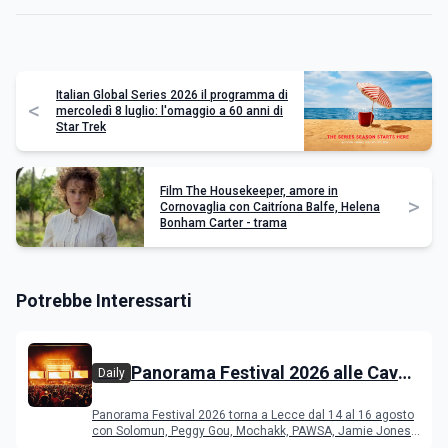
Italian Global Series 2026 il programma di
<
mercoledì 8 luglio: l'omaggio a 60 anni di
Star Trek
Film The Housekeeper, amore in
>
Cornovaglia con Caitríona Balfe, Helena
Bonham Carter - trama
Potrebbe Interessarti
Panorama Festival 2026 alle Cave
Daily
del Duca di Lecce: lineup e
Panorama Festival 2026 torna a Lecce dal 14 al 16 agosto
programma
con Solomun, Peggy Gou, Mochakk, PAWSA, Jamie Jones
e altri DJ