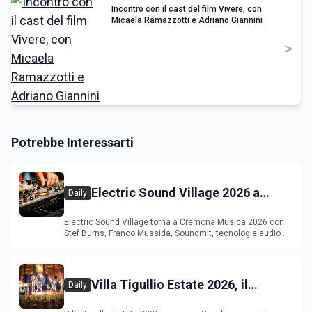
Incontro con il cast del film Vivere, con
Micaela Ramazzotti e Adriano Giannini
>
Potrebbe Interessarti
Electric Sound Village 2026 a
Daily
Cremona: Stef Burns, Soundmit e
Electric Sound Village torna a Cremona Musica 2026 con
Young Band Contest, il programma
Stef Burns, Franco Mussida, Soundmit, tecnologie audio e
Young Ba
Villa Tigullio Estate 2026, il
Daily
programma