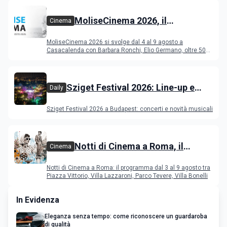
MoliseCinema 2026, il
Cinema
programma del festival
MoliseCinema 2026 si svolge dal 4 al 9 agosto a
Casacalenda con Barbara Ronchi, Elio Germano, oltre 50
film in concorso
Sziget Festival 2026: Line-up e
Daily
programma
Sziget Festival 2026 a Budapest: concerti e novità musicali
Notti di Cinema a Roma, il
Cinema
programma dal 3 al 9 agosto
Notti di Cinema a Roma: il programma dal 3 al 9 agosto tra
Piazza Vittorio, Villa Lazzaroni, Parco Tevere, Villa Bonelli
In Evidenza
Eleganza senza tempo: come riconoscere un guardaroba
di qualità