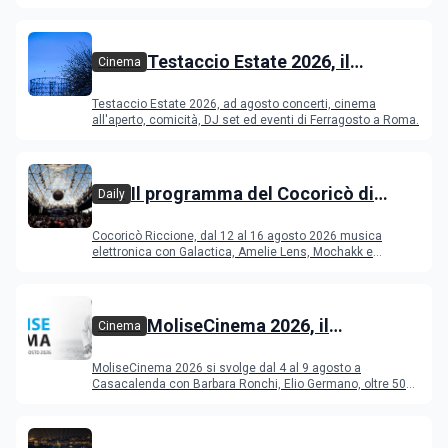
Testaccio Estate 2026, il
Cinema
programma di agosto e
Testaccio Estate 2026, ad agosto concerti, cinema
Ferragosto
all'aperto, comicità, DJ set ed eventi di Ferragosto a Roma.
Il programma del Cocoricò di
Daily
Riccione dal 12 al 16 agosto 2026
Cocoricò Riccione, dal 12 al 16 agosto 2026 musica
elettronica con Galactica, Amelie Lens, Mochakk e
Deeperfect.
MoliseCinema 2026, il
Cinema
programma del festival
MoliseCinema 2026 si svolge dal 4 al 9 agosto a
Casacalenda con Barbara Ronchi, Elio Germano, oltre 50
film in concorso