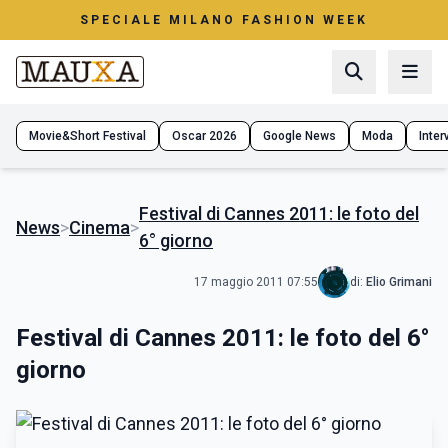
SPECIALE MILANO FASHION WEEK
Movie&Short Festival
Oscar 2026
Google News
Moda
Interv
Festival di Cannes 2011: le foto del
News
>
Cinema
>
6° giorno
17 maggio 2011 07:55
di:
Elio Grimani
Festival di Cannes 2011: le foto del 6°
giorno