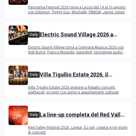
del Duca di Lecce: lineup e
Panorama Festival 2026 torna a Lecce dal 14 al 16 agosto
programma
con Solomun, Peggy Gou, Mochakk, PAWSA, Jamie Jones
e altri DJ
Electric Sound Village 2026 a
Daily
Cremona: Stef Burns, Soundmit e
Electric Sound Village torna a Cremona Musica 2026 con
Young Band Contest, il programma
Stef Burns, Franco Mussida, Soundmit, tecnologie audio e
Young Ba
Villa Tigullio Estate 2026, il
Daily
programma
Villa Tigullio Estate 2026 propone a Rapallo concerti,
spettacoli, incontri con autori e appuntamenti culturali
La line-up completa del Red Valley
Daily
Festival 2026
Red Valley Festival 2026: Lineup, DJ set, creator e tre giorni
di concerti