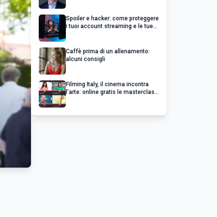
un’impresa di successo va oltre il
profitto
Spoiler e hacker: come proteggere
i tuoi account streaming e le tue
serie preferite
Caffè prima di un allenamento:
alcuni consigli
Filming Italy, il cinema incontra
l’arte: online gratis le masterclass
esclusive dei grandi del cinema