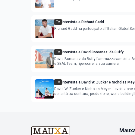
Tv
Intervista a Richard Gadd
Richard Gadd ha partecipato all'Italian Global Se
Tv
Intervista a David Boreanaz: da Buffy
l'ammazzavampiri a Angel, Bones e SEAL
David Boreanaz da Buffy l'ammazzavampiri a A
e SEAL Team, ripercorre la sua carriera
Tv
Intervista a David W. Zucker e Nicholas Meye
l'evoluzione della serialità internazionale
David W. Zucker e Nicholas Meyer: l'evoluzione 
serialità tra scrittura, produzione, world buildingl
Maux