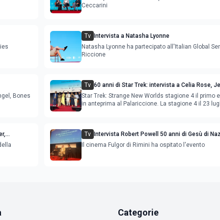
Ceccarini
Tv
Intervista a Natasha Lyonne
ries
Natasha Lyonne ha partecipato all'Italian Global Ser
Riccione
Tv
60 anni di Star Trek: intervista a Celia Rose, J
 Team
Rebecca Romijn, Anson Mount
ngel, Bones
Star Trek: Strange New Worlds stagione 4 il primo 
in anteprima al Palariccione. La stagione 4 il 23 lugl
r,
Tv
Intervista Robert Powell 50 anni di Gesù di Na
l'attore incontra il pubblico
della
Il cinema Fulgor di Rimini ha ospitato l'evento
l
a
Categorie