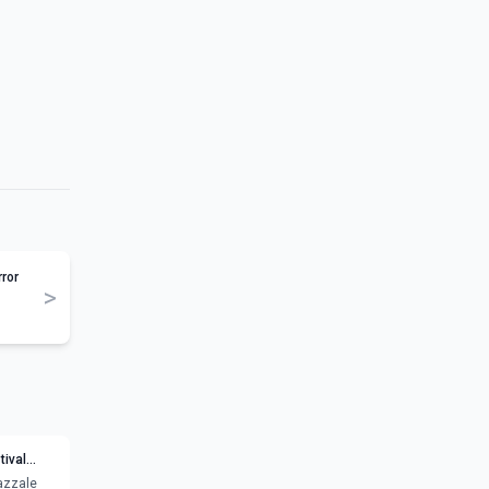
rror
>
tival
iazzale