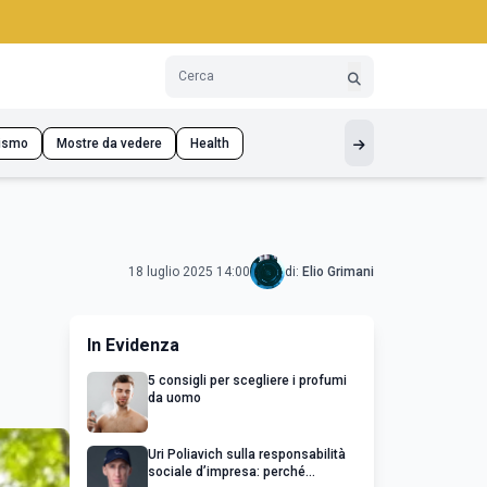
ismo
Mostre da vedere
Health
18 luglio 2025 14:00
di:
Elio Grimani
In Evidenza
5 consigli per scegliere i profumi
da uomo
Uri Poliavich sulla responsabilità
sociale d’impresa: perché