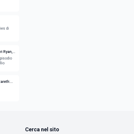
ies di
eri Ryan,
episodio
lio
zareth:
Cerca nel sito