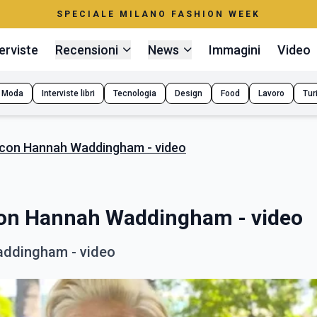
SPECIALE MILANO FASHION WEEK
erviste
Recensioni
News
Immagini
Video
Moda
Interviste libri
Tecnologia
Design
Food
Lavoro
Tur
a con Hannah Waddingham - video
 con Hannah Waddingham - video
Waddingham - video