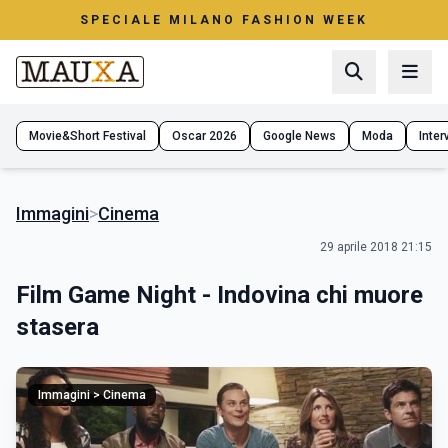
SPECIALE MILANO FASHION WEEK
Movie&Short Festival
Oscar 2026
Google News
Moda
Interv
Immagini
>
Cinema
29 aprile 2018 21:15
Film Game Night - Indovina chi muore
stasera
Immagini > Cinema