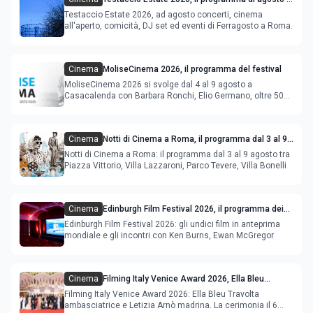
Ferragosto
Testaccio Estate 2026, ad agosto concerti, cinema
all'aperto, comicità, DJ set ed eventi di Ferragosto a Roma.
Cinema
MoliseCinema 2026, il programma del festival
MoliseCinema 2026 si svolge dal 4 al 9 agosto a
Casacalenda con Barbara Ronchi, Elio Germano, oltre 50
film in concorso
Cinema
Notti di Cinema a Roma, il programma dal 3 al 9
agosto
Notti di Cinema a Roma: il programma dal 3 al 9 agosto tra
Piazza Vittorio, Villa Lazzaroni, Parco Tevere, Villa Bonelli
Cinema
Edinburgh Film Festival 2026, il programma dei
film in anteprima mondiale
Edinburgh Film Festival 2026: gli undici film in anteprima
mondiale e gli incontri con Ken Burns, Ewan McGregor
Cinema
Filming Italy Venice Award 2026, Ella Bleu
Travolta ambasciatrice e Letizia Arnò madrina
Filming Italy Venice Award 2026: Ella Bleu Travolta
ambasciatrice e Letizia Arnò madrina. La cerimonia il 6