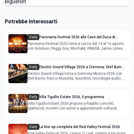
Potrebbe Interessarti
Daily
Panorama Festival 2026 alle Cave del Duca di
Lecce: lineup e programma
Panorama Festival 2026 torna a Lecce dal 14 al 16 agosto
con Solomun, Peggy Gou, Mochakk, PAWSA, Jamie Jones
e altri DJ
Daily
Electric Sound Village 2026 a Cremona: Stef Burns,
Soundmit e Young Band Contest, il programma
Electric Sound Village torna a Cremona Musica 2026 con
Stef Burns, Franco Mussida, Soundmit, tecnologie audio e
Young Ba
Daily
Villa Tigullio Estate 2026, il programma
Villa Tigullio Estate 2026 propone a Rapallo concerti,
spettacoli, incontri con autori e appuntamenti culturali
Daily
La line-up completa del Red Valley Festival 2026
Red Valley Festival 2026: Lineup, DJ set, creator e tre giorni