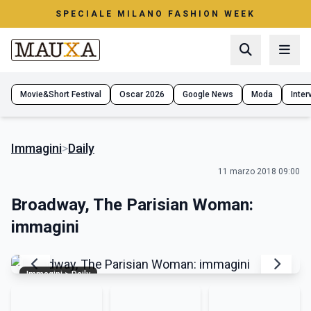
SPECIALE MILANO FASHION WEEK
Movie&Short Festival
Oscar 2026
Google News
Moda
Interv
Immagini
>
Daily
11 marzo 2018 09:00
Broadway, The Parisian Woman:
immagini
Immagini > Daily