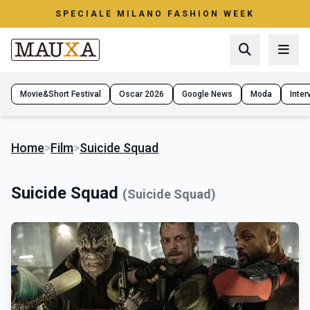
SPECIALE MILANO FASHION WEEK
Movie&Short Festival
Oscar 2026
Google News
Moda
Interv
Home
>
Film
>
Suicide Squad
Suicide Squad
(Suicide Squad)