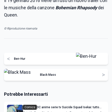
Il 19 gennaio 2016 viene diffuso un nuovo trailer con
le musiche della canzone
Bohemian Rhapsody
dei
Queen.
© Riproduzione riservata
<
Ben-Hur
>
Black Mass
Potrebbe Interessarti
Comics
DC anime serie tv Suicide Squad Isekai: tutto
quello che c'è da sapere