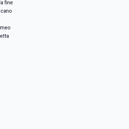
a fine
escano
Romeo
etta