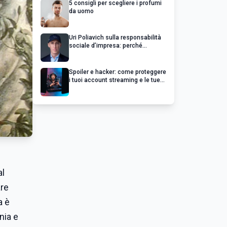
5 consigli per scegliere i profumi
da uomo
Uri Poliavich sulla responsabilità
sociale d’impresa: perché
un’impresa di successo va oltre il
profitto
Spoiler e hacker: come proteggere
i tuoi account streaming e le tue
serie preferite
al
are
a è
nia e