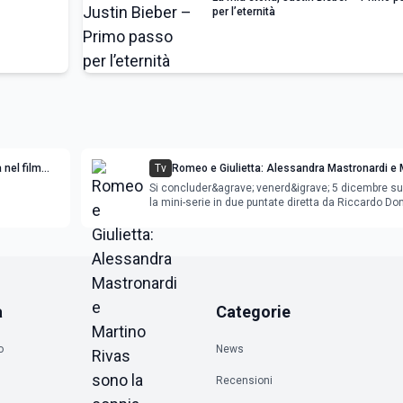
per l’eternità
 nel film
Tv
Romeo e Giulietta: Alessandra Mastronardi e 
Rivas sono la coppia pi&ugrave; famosa della
Si concluder&agrave; venerd&igrave; 5 dicembre s
letteratura
la mini-serie in due puntate diretta da Riccardo D
propone l'ennesima rivisitazione di una delle trage
pi&ugrave; famose di Willia
a
Categorie
o
News
Recensioni