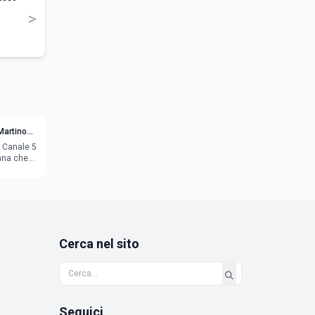
>
Martino
u Canale 5
onna che
die
Cerca nel sito
Seguici