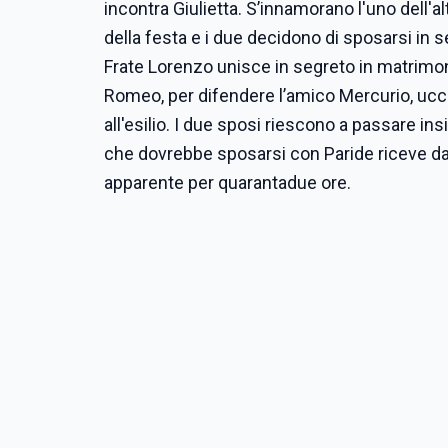
incontra Giulietta. S’innamorano l'uno dell'a
della festa e i due decidono di sposarsi in se
Frate Lorenzo unisce in segreto in matrimon
Romeo, per difendere l’amico Mercurio, ucci
all'esilio. I due sposi riescono a passare i
che dovrebbe sposarsi con Paride riceve da
apparente per quarantadue ore.