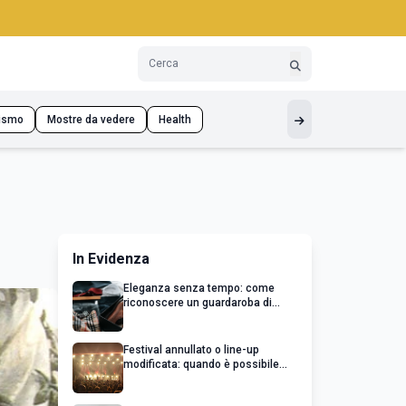
ismo
Mostre da vedere
Health
In Evidenza
Eleganza senza tempo: come
riconoscere un guardaroba di
qualità
Festival annullato o line-up
modificata: quando è possibile
chiedere un rimborso