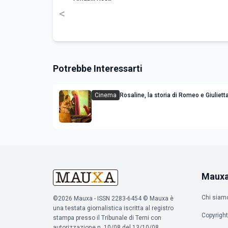
<
Potrebbe Interessarti
Cinema
Rosaline, la storia di Romeo e Giulietta
con Kaitlyn Dever: immagini dal set
Maux
Chi siam
©2026 Mauxa - ISSN 2283-6454 © Mauxa è
una testata giornalistica iscritta al registro
Copyright
stampa presso il Tribunale di Terni con
autorizzazione n. 10/08 del 13/10/08.