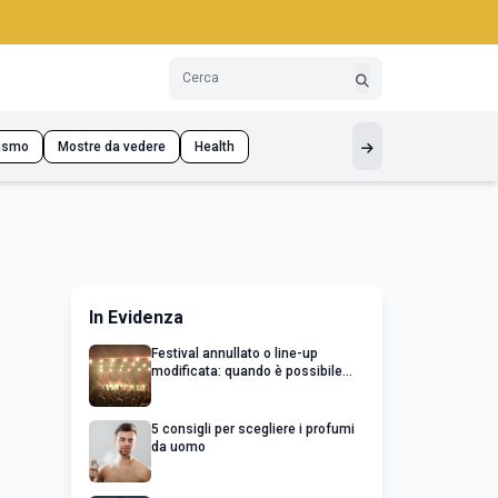
ismo
Mostre da vedere
Health
In Evidenza
Festival annullato o line-up
modificata: quando è possibile
chiedere un rimborso
5 consigli per scegliere i profumi
da uomo