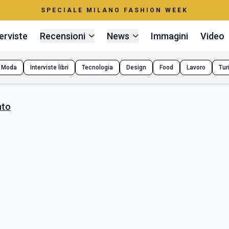
SPECIALE MILANO FASHION WEEK
erviste
Recensioni
News
Immagini
Video
Moda
Interviste libri
Tecnologia
Design
Food
Lavoro
Tur
nto