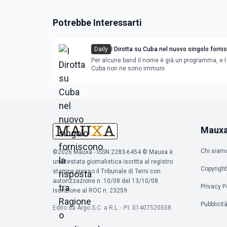
Potrebbe Interessarti
Daily
I Dirotta su Cuba nel nuovo singolo forni
risposta tra Ragione o sentimento
Per alcune band il nome è già un programma, e I 
Cuba non ne sono immuni
Maux
Chi siam
©2026 Mauxa - ISSN 2283-6454 © Mauxa è
una testata giornalistica iscritta al registro
Copyright
stampa presso il Tribunale di Terni con
autorizzazione n. 10/08 del 13/10/08.
Privacy P
Iscrizione al ROC n. 23259.
Pubblicit
Edito da Argo S.C. a R.L. - P.I. 01407520558