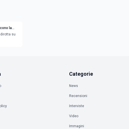
scono la
dirotta su
a
Categorie
o
News
Recensioni
olicy
Interviste
à
Video
Immagini