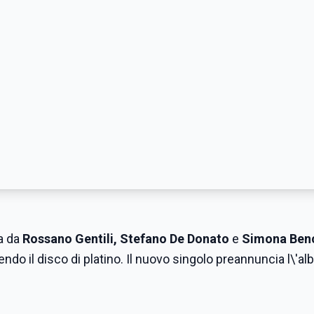
ta da
Rossano Gentili, Stefano De Donato
e
Simona
Benc
ndo il disco di platino. Il nuovo singolo preannuncia l\'al
.