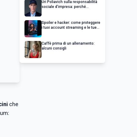
Uri Poliavich sulla responsabilità
sociale d’impresa: perché
un’impresa di successo va oltre il
profitto
Spoiler e hacker: come proteggere
i tuoi account streaming e le tue
serie preferite
Caffè prima di un allenamento:
alcuni consigli
ini
che
bum: