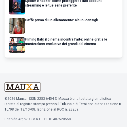
Spoiler e hacker: come proteggere i tuoi account
streaming e le tue serie preferite
Caffè prima di un allenamento: alcuni consigli
Filming Italy, il cinema incontra l’arte: online gratis le
masterclass esclusive dei grandi del cinema
©2026 Mauxa - ISSN 2283-6454 © Mauxa è una testata giornalistica
iscritta al registro stampa presso il Tribunale di Terni con autorizzazione n.
10/08 del 13/10/08. Iscrizione al ROC n. 23259.
Edito da Argo S.C. a R.L. - P.I. 01407520558