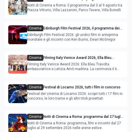
agosto
Notti di Cinema a Roma: il programma dal 3 al 9 agosto tra
Piazza Vittorio, Villa Lazzaroni, Parco Tevere, Villa Bonelli
Cinema
Edinburgh Film Festival 2026, il programma dei
film in anteprima mondiale
Edinburgh Film Festival 2026: gli undici film in anteprima
mondiale e gli incontri con Ken Burns, Ewan McGregor
Cinema
Filming Italy Venice Award 2026, Ella Bleu
Travolta ambasciatrice e Letizia Arnò madrina
Filming Italy Venice Award 2026: Ella Bleu Travolta
ambasciatrice e Letizia Arnò madrina. La cerimonia il 6
settembre.
Cinema
Festival di Locarno 2026, tutti i film in concorso
Festival del cinema di Locarno 2026: scopri tutti i 17 film in
concorso, le loro trame e gli altri titoli proiettati
Cinema
Notti di Cinema a Roma: programma dal 27 luglio
al 2 agosto 2026
Notti di Cinema a Roma: programma, film e incontri dal 27
luglio al 29 settembre 2026 nelle arene estive.