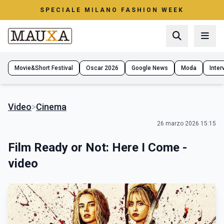
SPECIALE MILANO FASHION WEEK
Movie&Short Festival
Oscar 2026
Google News
Moda
Interv
Video
>
Cinema
26 marzo 2026 15:15
Film Ready or Not: Here I Come -
video