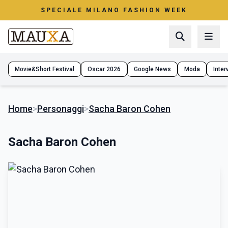
SPECIALE MILANO FASHION WEEK
Movie&Short Festival
Oscar 2026
Google News
Moda
Interv
Home
>
Personaggi
>
Sacha Baron Cohen
Sacha Baron Cohen