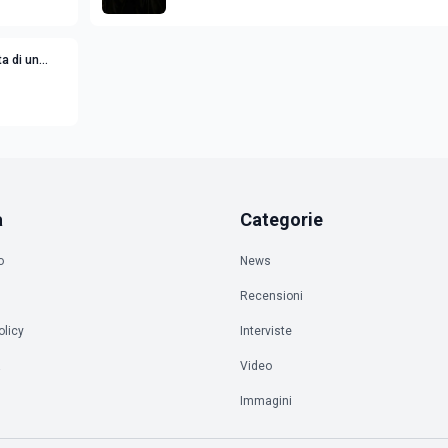
ta di un
a
Categorie
o
News
Recensioni
olicy
Interviste
à
Video
Immagini