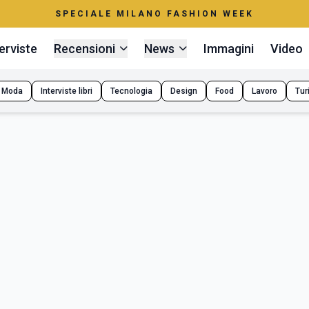
SPECIALE MILANO FASHION WEEK
erviste
Recensioni
News
Immagini
Video
Moda
Interviste libri
Tecnologia
Design
Food
Lavoro
Tur