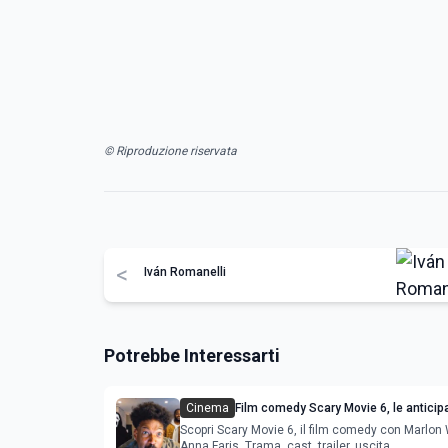
© Riproduzione riservata
<
Iván Romanelli
Potrebbe Interessarti
Cinema
Film comedy Scary Movie 6, le anticipa
sequel
Scopri Scary Movie 6, il film comedy con Marlon
Anna Faris. Trama, cast, trailer, uscita