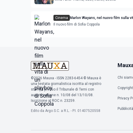
Cinema
Marlon Wayans, nel nuovo film sulla vi
playboy di Sofia Coppola
Il nuovo film di Sofia Coppola
Maux
Chi siam
©2026 Mauxa - ISSN 2283-6454 © Mauxa è
una testata giornalistica iscritta al registro
Copyright
stampa presso il Tribunale di Terni con
autorizzazione n. 10/08 del 13/10/08.
Privacy P
Iscrizione al ROC n. 23259.
Pubblicit
Edito da Argo S.C. a R.L. - P.I. 01407520558