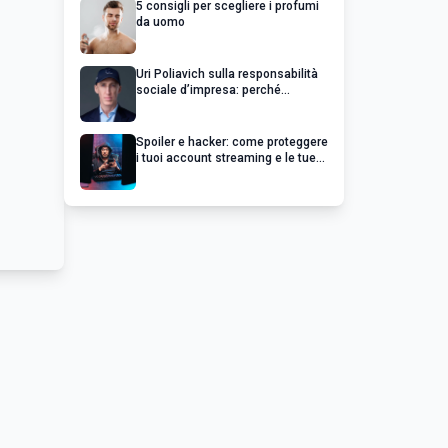
5 consigli per scegliere i profumi
da uomo
Uri Poliavich sulla responsabilità
sociale d’impresa: perché
un’impresa di successo va oltre il
profitto
Spoiler e hacker: come proteggere
i tuoi account streaming e le tue
serie preferite