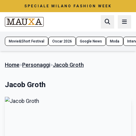
SPECIALE MILANO FASHION WEEK
Movie&Short Festival
Oscar 2026
Google News
Moda
Interv
Home
>
Personaggi
>
Jacob Groth
Jacob Groth