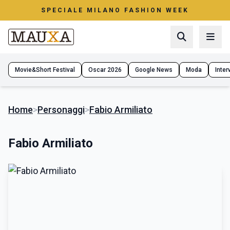
SPECIALE MILANO FASHION WEEK
Movie&Short Festival
Oscar 2026
Google News
Moda
Interv
Home
>
Personaggi
>
Fabio Armiliato
Fabio Armiliato