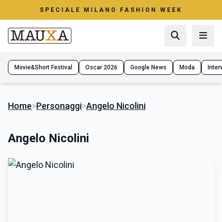
SPECIALE MILANO FASHION WEEK
Movie&Short Festival
Oscar 2026
Google News
Moda
Interv
Home
>
Personaggi
>
Angelo Nicolini
Angelo Nicolini