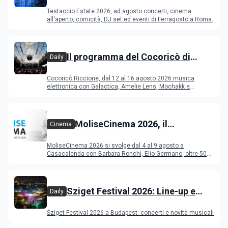
programma di agosto e
Testaccio Estate 2026, ad agosto concerti, cinema
Ferragosto
all'aperto, comicità, DJ set ed eventi di Ferragosto a Roma.
Il programma del Cocoricò di
Daily
Riccione dal 12 al 16 agosto 2026
Cocoricò Riccione, dal 12 al 16 agosto 2026 musica
elettronica con Galactica, Amelie Lens, Mochakk e
Deeperfect.
MoliseCinema 2026, il
Cinema
programma del festival
MoliseCinema 2026 si svolge dal 4 al 9 agosto a
Casacalenda con Barbara Ronchi, Elio Germano, oltre 50
film in concorso
Sziget Festival 2026: Line-up e
Daily
programma
Sziget Festival 2026 a Budapest: concerti e novità musicali