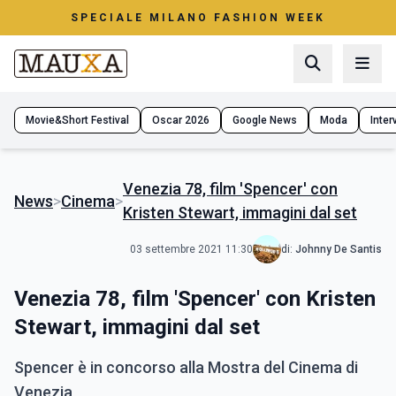
SPECIALE MILANO FASHION WEEK
Movie&Short Festival
Oscar 2026
Google News
Moda
Interv
Venezia 78, film 'Spencer' con
News
>
Cinema
>
Kristen Stewart, immagini dal set
03 settembre 2021 11:30
di:
Johnny De Santis
Venezia 78, film 'Spencer' con Kristen
Stewart, immagini dal set
Spencer è in concorso alla Mostra del Cinema di
Venezia