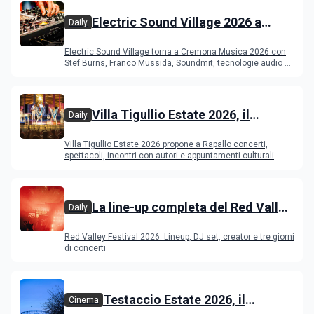
Electric Sound Village 2026 a
Daily
Cremona: Stef Burns, Soundmit e
Electric Sound Village torna a Cremona Musica 2026 con
Young Band Contest, il programma
Stef Burns, Franco Mussida, Soundmit, tecnologie audio e
Young Ba
Villa Tigullio Estate 2026, il
Daily
programma
Villa Tigullio Estate 2026 propone a Rapallo concerti,
spettacoli, incontri con autori e appuntamenti culturali
La line-up completa del Red Valley
Daily
Festival 2026
Red Valley Festival 2026: Lineup, DJ set, creator e tre giorni
di concerti
Testaccio Estate 2026, il
Cinema