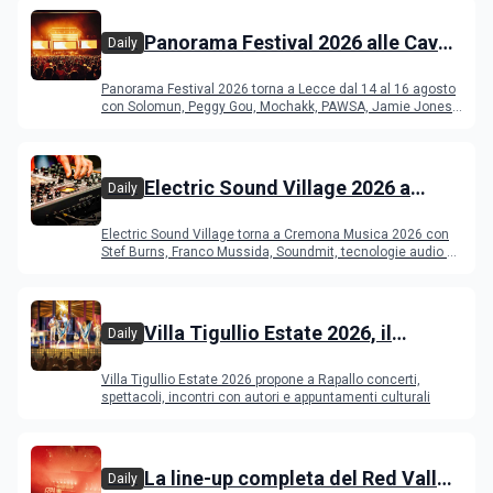
Panorama Festival 2026 alle Cave
Daily
del Duca di Lecce: lineup e
Panorama Festival 2026 torna a Lecce dal 14 al 16 agosto
programma
con Solomun, Peggy Gou, Mochakk, PAWSA, Jamie Jones
e altri DJ
Electric Sound Village 2026 a
Daily
Cremona: Stef Burns, Soundmit e
Electric Sound Village torna a Cremona Musica 2026 con
Young Band Contest, il programma
Stef Burns, Franco Mussida, Soundmit, tecnologie audio e
Young Ba
Villa Tigullio Estate 2026, il
Daily
programma
Villa Tigullio Estate 2026 propone a Rapallo concerti,
spettacoli, incontri con autori e appuntamenti culturali
La line-up completa del Red Valley
Daily