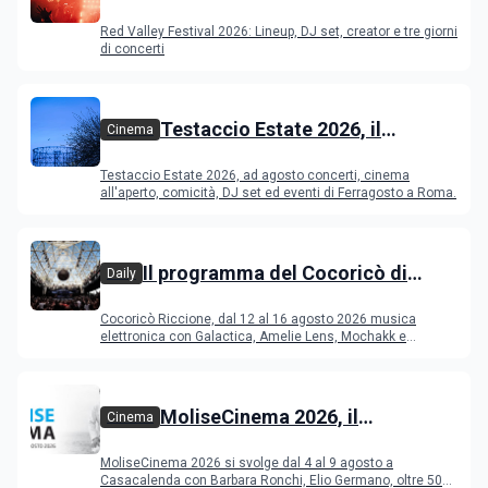
Festival 2026
Red Valley Festival 2026: Lineup, DJ set, creator e tre giorni
di concerti
Testaccio Estate 2026, il
Cinema
programma di agosto e
Testaccio Estate 2026, ad agosto concerti, cinema
Ferragosto
all'aperto, comicità, DJ set ed eventi di Ferragosto a Roma.
Il programma del Cocoricò di
Daily
Riccione dal 12 al 16 agosto 2026
Cocoricò Riccione, dal 12 al 16 agosto 2026 musica
elettronica con Galactica, Amelie Lens, Mochakk e
Deeperfect.
MoliseCinema 2026, il
Cinema
programma del festival
MoliseCinema 2026 si svolge dal 4 al 9 agosto a
Casacalenda con Barbara Ronchi, Elio Germano, oltre 50