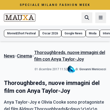
SPECIALE MILANO FASHION WEEK
Movie&Short Festival
Oscar 2026
Google News
Moda
Interv
Thoroughbreds, nuove immagini del
News
>
Cinema
>
film con Anya Taylor-Joy
01 dicembre 2017 11:52
di:
Giovanni Menicocci
Thoroughbreds, nuove immagini del
film con Anya Taylor-Joy
Anya Taylor-Joy e Olivia Cooke sono protagoniste
del film &ldquo;Thoroughbreds&rdquo;\r\n\r\n