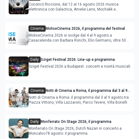
agosto 2026
Cocoricò Riccione, dal 12 al 16 agosto 2026 musica
elettronica con Galactica, Amelie Lens, Mochakk e
Deeperfect.
Cinema
MoliseCinema 2026, il programma del festival
MoliseCinema 2026 si svolge dal 4 al 9 agosto a
Casacalenda con Barbara Ronchi, Elio Germano, oltre 50
film in concorso
Daily
Sziget Festival 2026: Line-up e programma
Sziget Festival 2026 a Budapest: concerti e novità musicali
Cinema
Notti di Cinema a Roma, il programma dal 3 al 9
agosto
Notti di Cinema a Roma: il programma dal 3 al 9 agosto tra
Piazza Vittorio, Villa Lazzaroni, Parco Tevere, Villa Bonelli
Daily
Monferrato On Stage 2026, il programma
Monferrato On Stage 2026, Dutch Nazari in concerto a
Moncalvo l’8 agosto: il programma