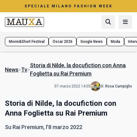
SPECIALE MILANO FASHION WEEK
Movie&Short Festival
Oscar 2026
Google News
Moda
Interv
Storia di Nilde, la docufiction con Anna
News
>
Tv
>
Foglietta su Rai Premium
07 marzo 2022 14:05
di:
Rosa Campiglio
Storia di Nilde, la docufiction con
Anna Foglietta su Rai Premium
Su Rai Premium, l'8 marzo 2022