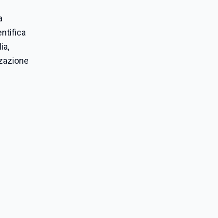
a
ntifica
ia,
zzazione