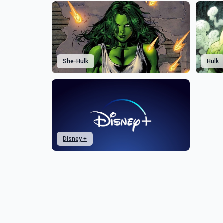
She-Hulk
Hulk
Disney +