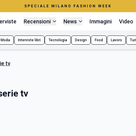
SPECIALE MILANO FASHION WEEK
erviste
Recensioni
News
Immagini
Video
Moda
Interviste libri
Tecnologia
Design
Food
Lavoro
Tur
ie tv
serie tv