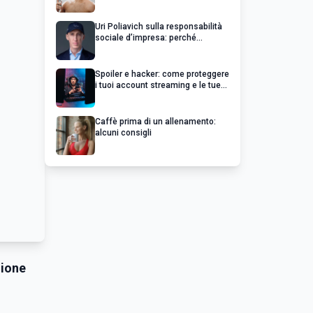
Uri Poliavich sulla responsabilità
sociale d’impresa: perché
un’impresa di successo va oltre il
profitto
Spoiler e hacker: come proteggere
i tuoi account streaming e le tue
serie preferite
Caffè prima di un allenamento:
alcuni consigli
zione