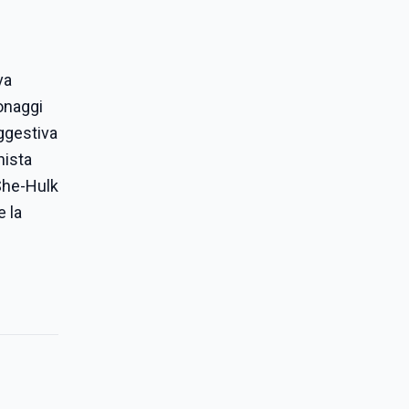
va
sonaggi
uggestiva
nista
She-Hulk
e la