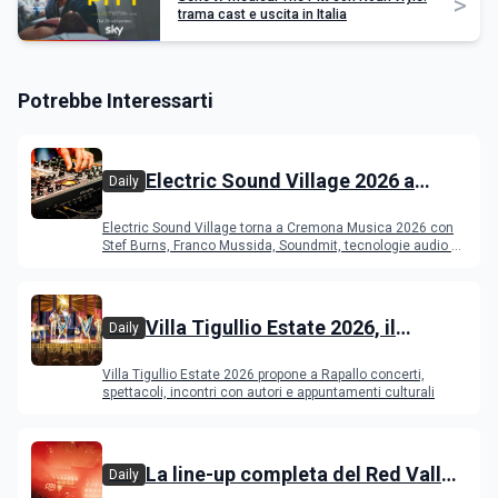
>
trama cast e uscita in Italia
Potrebbe Interessarti
Electric Sound Village 2026 a
Daily
Cremona: Stef Burns, Soundmit e
Electric Sound Village torna a Cremona Musica 2026 con
Young Band Contest, il programma
Stef Burns, Franco Mussida, Soundmit, tecnologie audio e
Young Ba
Villa Tigullio Estate 2026, il
Daily
programma
Villa Tigullio Estate 2026 propone a Rapallo concerti,
spettacoli, incontri con autori e appuntamenti culturali
La line-up completa del Red Valley
Daily