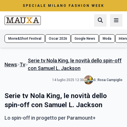
SPECIALE MILANO FASHION WEEK
Movie&Short Festival
Oscar 2026
Google News
Moda
Interv
Serie tv Nola King, le novità dello spin-off
News
>
Tv
>
con Samuel L. Jackson
14 luglio 2025 12:30
di:
Rosa Campiglio
Serie tv Nola King, le novità dello
spin-off con Samuel L. Jackson
Lo spin-off in progetto per Paramount+