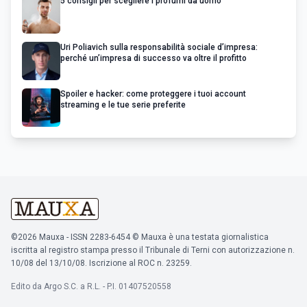
5 consigli per scegliere i profumi da uomo
Uri Poliavich sulla responsabilità sociale d’impresa:
perché un’impresa di successo va oltre il profitto
Spoiler e hacker: come proteggere i tuoi account
streaming e le tue serie preferite
©2026 Mauxa - ISSN 2283-6454 © Mauxa è una testata giornalistica
iscritta al registro stampa presso il Tribunale di Terni con autorizzazione n.
10/08 del 13/10/08. Iscrizione al ROC n. 23259.
Edito da Argo S.C. a R.L. - P.I. 01407520558