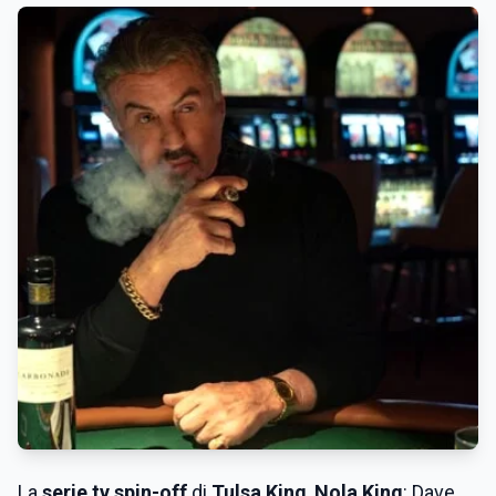
La
serie tv spin-off
di
Tulsa King
,
Nola King
: Dave