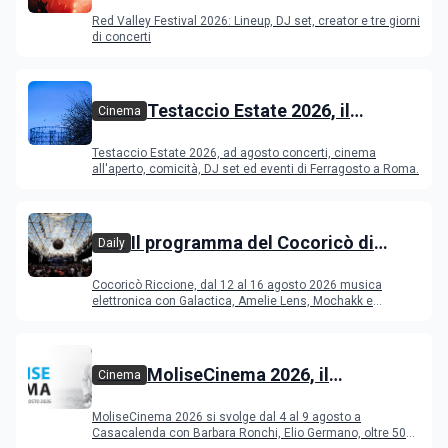
Festival 2026
Red Valley Festival 2026: Lineup, DJ set, creator e tre giorni
di concerti
Testaccio Estate 2026, il
Cinema
programma di agosto e
Testaccio Estate 2026, ad agosto concerti, cinema
Ferragosto
all'aperto, comicità, DJ set ed eventi di Ferragosto a Roma.
Il programma del Cocoricò di
Daily
Riccione dal 12 al 16 agosto 2026
Cocoricò Riccione, dal 12 al 16 agosto 2026 musica
elettronica con Galactica, Amelie Lens, Mochakk e
Deeperfect.
MoliseCinema 2026, il
Cinema
programma del festival
MoliseCinema 2026 si svolge dal 4 al 9 agosto a
Casacalenda con Barbara Ronchi, Elio Germano, oltre 50