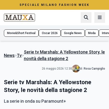
SPECIALE MILANO FASHION WEEK
Movie&Short Festival
Oscar 2026
Google News
Moda
Interv
Serie tv Marshals: A Yellowstone Story, le
News
>
Tv
>
novità della stagione 2
26 maggio 2026 12:30
di:
Rosa Campiglio
Serie tv Marshals: A Yellowstone
Story, le novità della stagione 2
La serie in onda su Paramount+