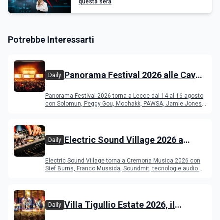
questa sera
Potrebbe Interessarti
Panorama Festival 2026 alle Cave
Daily
del Duca di Lecce: lineup e
Panorama Festival 2026 torna a Lecce dal 14 al 16 agosto
programma
con Solomun, Peggy Gou, Mochakk, PAWSA, Jamie Jones
e altri DJ
Electric Sound Village 2026 a
Daily
Cremona: Stef Burns, Soundmit e
Electric Sound Village torna a Cremona Musica 2026 con
Young Band Contest, il programma
Stef Burns, Franco Mussida, Soundmit, tecnologie audio e
Young Ba
Villa Tigullio Estate 2026, il
Daily
programma