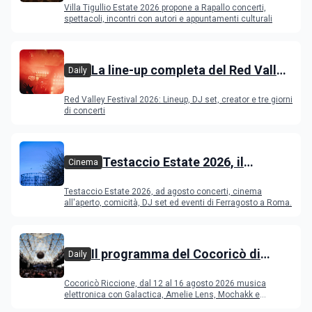
Villa Tigullio Estate 2026 propone a Rapallo concerti,
spettacoli, incontri con autori e appuntamenti culturali
La line-up completa del Red Valley
Daily
Festival 2026
Red Valley Festival 2026: Lineup, DJ set, creator e tre giorni
di concerti
Testaccio Estate 2026, il
Cinema
programma di agosto e
Testaccio Estate 2026, ad agosto concerti, cinema
Ferragosto
all'aperto, comicità, DJ set ed eventi di Ferragosto a Roma.
Il programma del Cocoricò di
Daily
Riccione dal 12 al 16 agosto 2026
Cocoricò Riccione, dal 12 al 16 agosto 2026 musica
elettronica con Galactica, Amelie Lens, Mochakk e
Deeperfect.