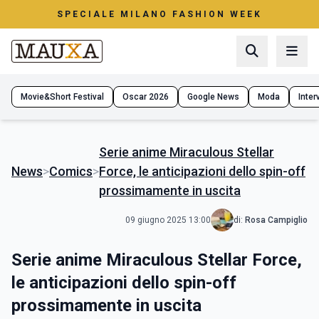
SPECIALE MILANO FASHION WEEK
Movie&Short Festival
Oscar 2026
Google News
Moda
Interv
Serie anime Miraculous Stellar
News
>
Comics
>
Force, le anticipazioni dello spin-off
prossimamente in uscita
09 giugno 2025 13:00
di:
Rosa Campiglio
Serie anime Miraculous Stellar Force,
le anticipazioni dello spin-off
prossimamente in uscita