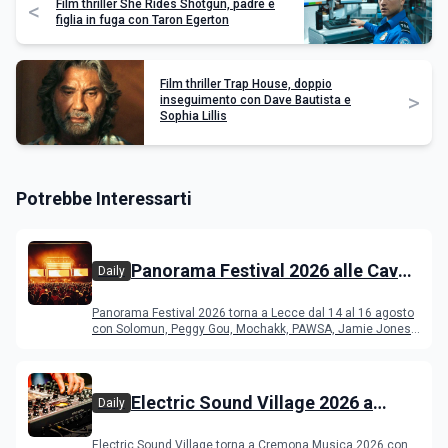
Film thriller She Rides Shotgun, padre e
<
figlia in fuga con Taron Egerton
Film thriller Trap House, doppio
>
inseguimento con Dave Bautista e
Sophia Lillis
Potrebbe Interessarti
Panorama Festival 2026 alle Cave
Daily
del Duca di Lecce: lineup e
Panorama Festival 2026 torna a Lecce dal 14 al 16 agosto
programma
con Solomun, Peggy Gou, Mochakk, PAWSA, Jamie Jones
e altri DJ
Electric Sound Village 2026 a
Daily
Cremona: Stef Burns, Soundmit e
Electric Sound Village torna a Cremona Musica 2026 con