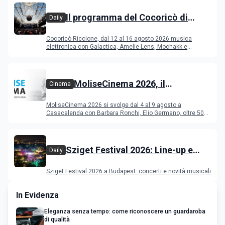
Il programma del Cocoricò di
Daily
Riccione dal 12 al 16 agosto 2026
Cocoricò Riccione, dal 12 al 16 agosto 2026 musica
elettronica con Galactica, Amelie Lens, Mochakk e
Deeperfect.
MoliseCinema 2026, il
Cinema
programma del festival
MoliseCinema 2026 si svolge dal 4 al 9 agosto a
Casacalenda con Barbara Ronchi, Elio Germano, oltre 50
film in concorso
Sziget Festival 2026: Line-up e
Daily
programma
Sziget Festival 2026 a Budapest: concerti e novità musicali
In Evidenza
Eleganza senza tempo: come riconoscere un guardaroba
di qualità