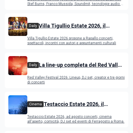
Young Band Contest, il programma
Stef Burns, Franco Mussida, Soundmit, tecnologie audio e
Young Ba
Villa Tigullio Estate 2026, il
Daily
programma
Villa Tigullio Estate 2026 propone a Rapallo concerti,
spettacoli, incontri con autori e appuntamenti culturali
La line-up completa del Red Valley
Daily
Festival 2026
Red Valley Festival 2026: Lineup, DJ set, creator e tre giorni
di concerti
Testaccio Estate 2026, il
Cinema
programma di agosto e
Testaccio Estate 2026, ad agosto concerti, cinema
Ferragosto
all'aperto, comicità, DJ set ed eventi di Ferragosto a Roma.