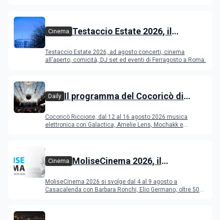
Testaccio Estate 2026, il
Cinema
programma di agosto e
Testaccio Estate 2026, ad agosto concerti, cinema
Ferragosto
all'aperto, comicità, DJ set ed eventi di Ferragosto a Roma.
Il programma del Cocoricò di
Daily
Riccione dal 12 al 16 agosto 2026
Cocoricò Riccione, dal 12 al 16 agosto 2026 musica
elettronica con Galactica, Amelie Lens, Mochakk e
Deeperfect.
MoliseCinema 2026, il
Cinema
programma del festival
MoliseCinema 2026 si svolge dal 4 al 9 agosto a
Casacalenda con Barbara Ronchi, Elio Germano, oltre 50
film in concorso