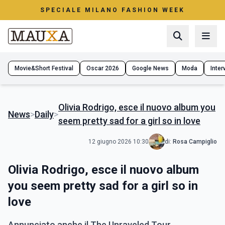
SPECIALE MILANO FASHION WEEK
Movie&Short Festival
Oscar 2026
Google News
Moda
Interv
Olivia Rodrigo, esce il nuovo album you
News
>
Daily
>
seem pretty sad for a girl so in love
12 giugno 2026 10:30
di:
Rosa Campiglio
Olivia Rodrigo, esce il nuovo album
you seem pretty sad for a girl so in
love
Annunciato anche il The Unraveled Tour