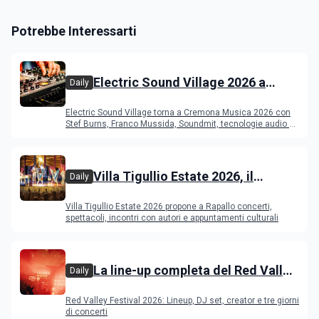
Potrebbe Interessarti
Electric Sound Village 2026 a
Daily
Cremona: Stef Burns, Soundmit e
Electric Sound Village torna a Cremona Musica 2026 con
Young Band Contest, il programma
Stef Burns, Franco Mussida, Soundmit, tecnologie audio e
Young Ba
Villa Tigullio Estate 2026, il
Daily
programma
Villa Tigullio Estate 2026 propone a Rapallo concerti,
spettacoli, incontri con autori e appuntamenti culturali
La line-up completa del Red Valley
Daily
Festival 2026
Red Valley Festival 2026: Lineup, DJ set, creator e tre giorni
di concerti