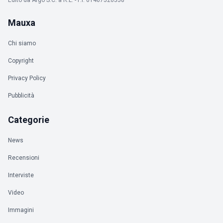
Edito da Argo S.C. a R.L. - P.I. 01407520558
Mauxa
Chi siamo
Copyright
Privacy Policy
Pubblicità
Categorie
News
Recensioni
Interviste
Video
Immagini