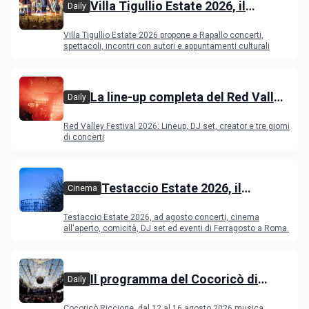
Villa Tigullio Estate 2026, il
Daily
programma
Villa Tigullio Estate 2026 propone a Rapallo concerti,
spettacoli, incontri con autori e appuntamenti culturali
La line-up completa del Red Valley
Daily
Festival 2026
Red Valley Festival 2026: Lineup, DJ set, creator e tre giorni
di concerti
Testaccio Estate 2026, il
Cinema
programma di agosto e
Testaccio Estate 2026, ad agosto concerti, cinema
Ferragosto
all'aperto, comicità, DJ set ed eventi di Ferragosto a Roma.
Il programma del Cocoricò di
Daily
Riccione dal 12 al 16 agosto 2026
Cocoricò Riccione, dal 12 al 16 agosto 2026 musica