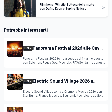
Film horror Whistle, l’attesa della morte
>
con Dafne Keen e Sophie Nélisse
Potrebbe Interessarti
Panorama Festival 2026 alle Cave
Daily
del Duca di Lecce: lineup e
Panorama Festival 2026 torna a Lecce dal 14 al 16 agosto
programma
con Solomun, Peggy Gou, Mochakk, PAWSA, Jamie Jones
e altri DJ
Electric Sound Village 2026 a
Daily
Cremona: Stef Burns, Soundmit e
Electric Sound Village torna a Cremona Musica 2026 con
Young Band Contest, il programma
Stef Burns, Franco Mussida, Soundmit, tecnologie audio e
Young Ba