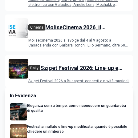
elettronica con Galactica, Amelie Lens, Mochakk e
Deeperfect.
MoliseCinema 2026, il
Cinema
programma del festival
MoliseCinema 2026 si svolge dal 4 al 9 agosto a
Casacalenda con Barbara Ronchi, Elio Germano, oltre 50
film in concorso
Sziget Festival 2026: Line-up e
Daily
programma
Sziget Festival 2026 a Budapest: concerti e novità musicali
In Evidenza
Eleganza senza tempo: come riconoscere un guardaroba
di qualità
Festival annullato o line-up modificata: quando è possibile
chiedere un rimborso