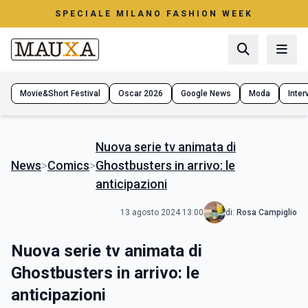
SPECIALE MILANO FASHION WEEK
Movie&Short Festival
Oscar 2026
Google News
Moda
Interv
Nuova serie tv animata di
News
>
Comics
>
Ghostbusters in arrivo: le
anticipazioni
13 agosto 2024 13:00
di:
Rosa Campiglio
Nuova serie tv animata di
Ghostbusters in arrivo: le
anticipazioni