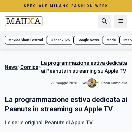
SPECIALE MILANO FASHION WEEK
Movie&Short Festival
Oscar 2026
Google News
Moda
Interv
La programmazione estiva dedicata
News
>
Comics
>
ai Peanuts in streaming su Apple TV
21 maggio 2026 11:45
di:
Rosa Campiglio
La programmazione estiva dedicata ai
Peanuts in streaming su Apple TV
Le serie originali Peanuts di Apple TV