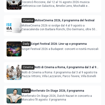
agosto 2026
Cocoricò Riccione, dal 12 al 16 agosto 2026 musica
elettronica con Galactica, Amelie Lens, Mochakk e
Deeperfect.
Cinema
MoliseCinema 2026, il programma del festival
MoliseCinema 2026 si svolge dal 4 al 9 agosto a
Casacalenda con Barbara Ronchi, Elio Germano, oltre 50
film in concorso
Daily
Sziget Festival 2026: Line-up e programma
Sziget Festival 2026 a Budapest: concerti e novità musicali
Cinema
Notti di Cinema a Roma, il programma dal 3 al 9
agosto
Notti di Cinema a Roma: il programma dal 3 al 9 agosto tra
Piazza Vittorio, Villa Lazzaroni, Parco Tevere, Villa Bonelli
Daily
Monferrato On Stage 2026, il programma
Monferrato On Stage 2026, Dutch Nazari in concerto a
Moncalvo l’8 agosto: il programma