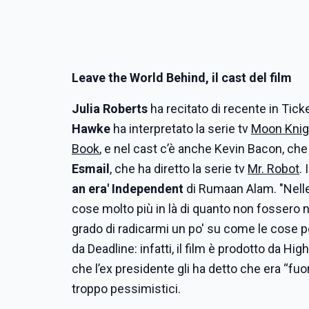
Leave the World Behind, il cast del film
Julia Roberts
ha recitato di recente in Ticke
Hawke
ha interpretato la serie tv
Moon Knig
Book
, e nel cast c’è anche Kevin Bacon, che h
Esmail
, che ha diretto la serie tv
Mr. Robot
.
an era' Independent
di Rumaan Alam. "Nelle
cose molto più in là di quanto non fossero ne
grado di radicarmi un po' su come le cose po
da Deadline: infatti, il film è prodotto da H
che l’ex presidente gli ha detto che era “fuor
troppo pessimistici.