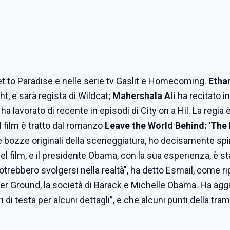
t to Paradise e nelle serie tv
Gaslit
e
Homecoming
.
Etha
ht
, e sarà regista di Wildcat;
Mahershala Ali
ha recitato i
a lavorato di recente in episodi di City on a Hil. La regia 
 Il film è tratto dal romanzo
Leave the World Behind: 'The
 bozze originali della sceneggiatura, ho decisamente spi
l film, e il presidente Obama, con la sua esperienza, è st
trebbero svolgersi nella realtà", ha detto Esmail, come ri
igher Ground, la società di Barack e Michelle Obama. Ha agg
i di testa per alcuni dettagli”, e che alcuni punti della tra