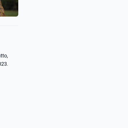
tto,
023.