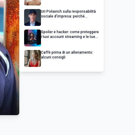
Uri Poliavich sulla responsabilità
sociale d’impresa: perché
un’impresa di successo va oltre il
profitto
Spoiler e hacker: come proteggere
i tuoi account streaming e le tue
serie preferite
Caffè prima di un allenamento:
alcuni consigli