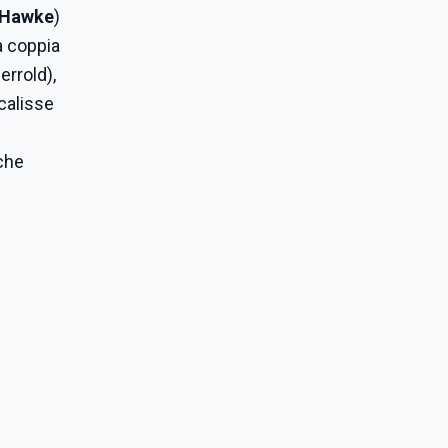
 Hawke
)
na coppia
errold),
ocalisse
 che