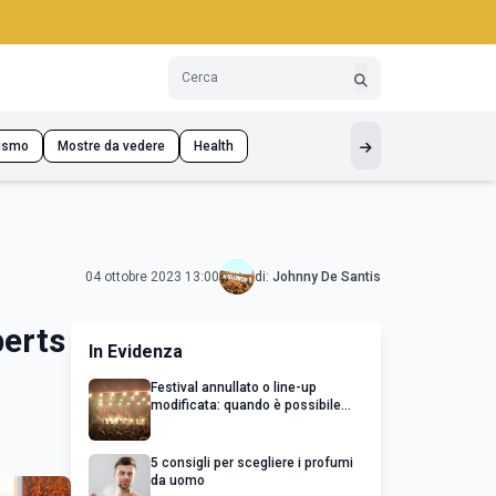
ismo
Mostre da vedere
Health
04 ottobre 2023 13:00
di:
Johnny De Santis
berts
In Evidenza
Festival annullato o line-up
modificata: quando è possibile
chiedere un rimborso
5 consigli per scegliere i profumi
da uomo