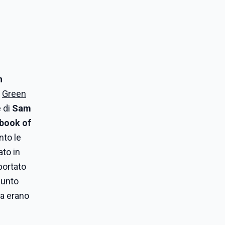
n
n
Green
è di
Sam
 book of
nto le
ato in
portato
iunto
ma erano