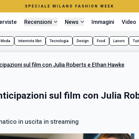
SPECIALE MILANO FASHION WEEK
erviste
Recensioni
News
Immagini
Video
Moda
Interviste libri
Tecnologia
Design
Food
Lavoro
Tur
ticipazioni sul film con Julia Roberts e Ethan Hawke
anticipazioni sul film con Julia Ro
matico in uscita in streaming