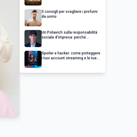
chiedere un rimborso
5 consigli per scegliere i profumi
da uomo
Uri Poliavich sulla responsabilità
sociale d’impresa: perché
un’impresa di successo va oltre il
profitto
Spoiler e hacker: come proteggere
i tuoi account streaming e le tue
serie preferite