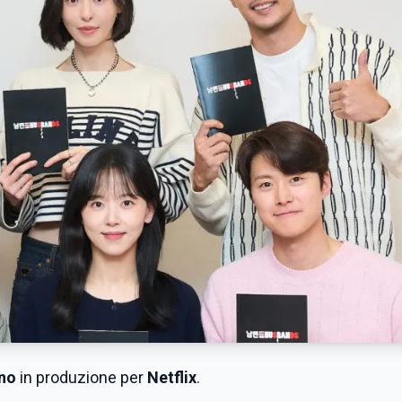
ano
in produzione per
Netflix
.