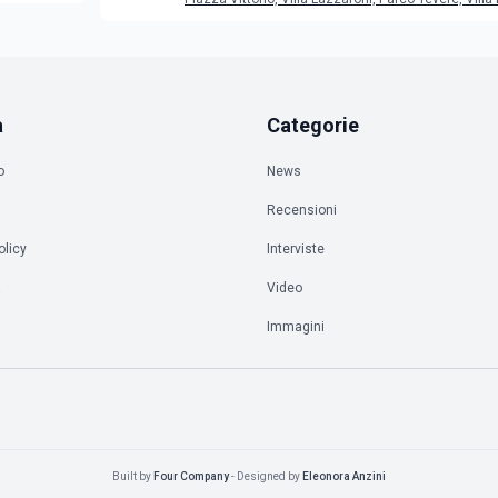
a
Categorie
o
News
Recensioni
olicy
Interviste
à
Video
Immagini
Built by
Four Company
- Designed by
Eleonora Anzini