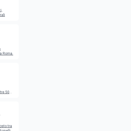
i,
rali
a
o a Roma.
tre 50
to
osto tra
Bonelli