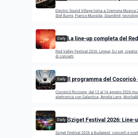
Cremona: Stef Burns, Soun
Electric Sound Village torna a Cremona Musica
Young Band Contest, il pr
Stef Burns, Franco Mussida, Soundmit, tecnolog
Young Ba
La line-up completa del Red
Daily
Festival 2026
Red Valley Festival 2026: Lineup, DJ set, creator 
di concerti
Il programma del Cocoricò 
Daily
Riccione dal 12 al 16 agost
Cocoricò Riccione, dal 12 al 16 agosto 2026 mu
elettronica con Galactica, Amelie Lens, Mochak
Deeperfect.
Sziget Festival 2026: Line-u
Daily
programma
Sziget Festival 2026 a Budapest: concerti e novi