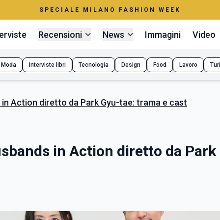
SPECIALE MILANO FASHION WEEK
erviste
Recensioni
News
Immagini
Video
Moda
Interviste libri
Tecnologia
Design
Food
Lavoro
Tur
in Action diretto da Park Gyu-tae: trama e cast
sbands in Action diretto da Park