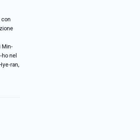
a con
azione
i Min-
g-ho nel
Hye-ran,