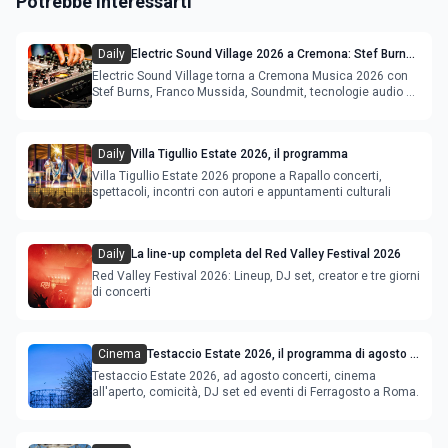
Potrebbe Interessarti
Daily
Electric Sound Village 2026 a Cremona: Stef Burns,
Soundmit e Young Band Contest, il programma
Electric Sound Village torna a Cremona Musica 2026 con
Stef Burns, Franco Mussida, Soundmit, tecnologie audio e
Young Ba
Daily
Villa Tigullio Estate 2026, il programma
Villa Tigullio Estate 2026 propone a Rapallo concerti,
spettacoli, incontri con autori e appuntamenti culturali
Daily
La line-up completa del Red Valley Festival 2026
Red Valley Festival 2026: Lineup, DJ set, creator e tre giorni
di concerti
Cinema
Testaccio Estate 2026, il programma di agosto e
Ferragosto
Testaccio Estate 2026, ad agosto concerti, cinema
all'aperto, comicità, DJ set ed eventi di Ferragosto a Roma.