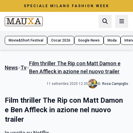
SPECIALE MILANO FASHION WEEK
Movie&Short Festival
Oscar 2026
Google News
Moda
Interv
Film thriller The Rip con Matt Damon e
News
>
Tv
>
Ben Affleck in azione nel nuovo trailer
11 settembre 2025 12:35
di:
Rosa Campiglio
Film thriller The Rip con Matt Damon
e Ben Affleck in azione nel nuovo
trailer
In uscita su Netflix