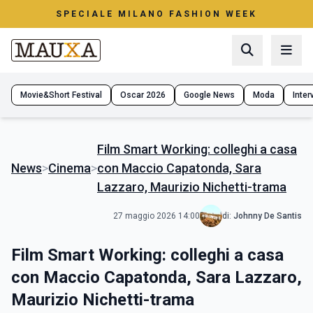
SPECIALE MILANO FASHION WEEK
Movie&Short Festival
Oscar 2026
Google News
Moda
Interv
Film Smart Working: colleghi a casa
News
>
Cinema
>
con Maccio Capatonda, Sara
Lazzaro, Maurizio Nichetti-trama
27 maggio 2026 14:00
di:
Johnny De Santis
Film Smart Working: colleghi a casa
con Maccio Capatonda, Sara Lazzaro,
Maurizio Nichetti-trama