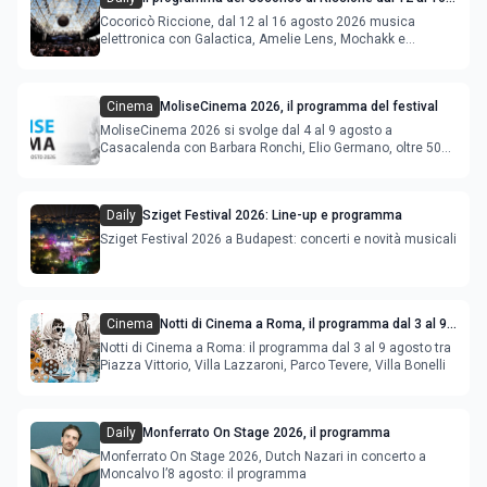
agosto 2026
Cocoricò Riccione, dal 12 al 16 agosto 2026 musica
elettronica con Galactica, Amelie Lens, Mochakk e
Deeperfect.
Cinema
MoliseCinema 2026, il programma del festival
MoliseCinema 2026 si svolge dal 4 al 9 agosto a
Casacalenda con Barbara Ronchi, Elio Germano, oltre 50
film in concorso
Daily
Sziget Festival 2026: Line-up e programma
Sziget Festival 2026 a Budapest: concerti e novità musicali
Cinema
Notti di Cinema a Roma, il programma dal 3 al 9
agosto
Notti di Cinema a Roma: il programma dal 3 al 9 agosto tra
Piazza Vittorio, Villa Lazzaroni, Parco Tevere, Villa Bonelli
Daily
Monferrato On Stage 2026, il programma
Monferrato On Stage 2026, Dutch Nazari in concerto a
Moncalvo l’8 agosto: il programma