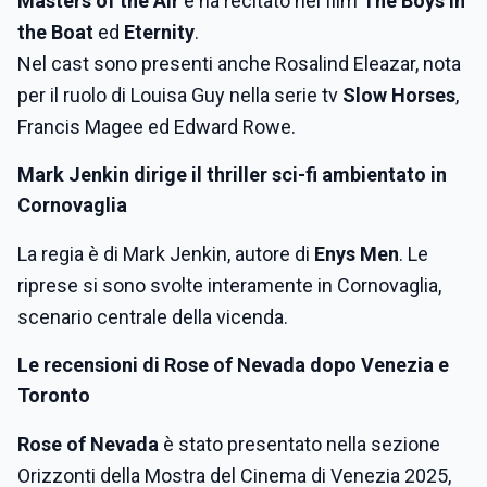
Masters of the Air
e ha recitato nei film
The Boys in
the Boat
ed
Eternity
.
Nel cast sono presenti anche Rosalind Eleazar, nota
per il ruolo di Louisa Guy nella serie tv
Slow Horses
,
Francis Magee ed Edward Rowe.
Mark Jenkin dirige il thriller sci-fi ambientato in
Cornovaglia
La regia è di Mark Jenkin, autore di
Enys Men
. Le
riprese si sono svolte interamente in Cornovaglia,
scenario centrale della vicenda.
Le recensioni di Rose of Nevada dopo Venezia e
Toronto
Rose of Nevada
è stato presentato nella sezione
Orizzonti della Mostra del Cinema di Venezia 2025,