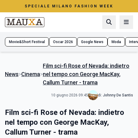
SPECIALE MILANO FASHION WEEK
Movie&Short Festival
Oscar 2026
Google News
Moda
Interv
Film sci-fi Rose of Nevada: indietro
News
>
Cinema
>
nel tempo con George MacKay,
Callum Turner - trama
10 giugno 2026 09:45
di:
Johnny De Santis
Film sci-fi Rose of Nevada: indietro
nel tempo con George MacKay,
Callum Turner - trama