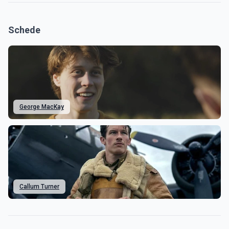
Schede
George MacKay
Callum Turner