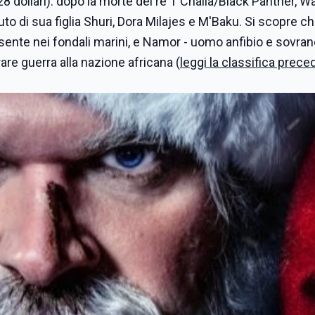
8 dollari): dopo la morte del re T'Challa/Black Panther, 
uto di sua figlia Shuri, Dora Milajes e M'Baku. Si scopre c
sente nei fondali marini, e Namor - uomo anfibio e sovran
are guerra alla nazione africana (
leggi la classifica prec