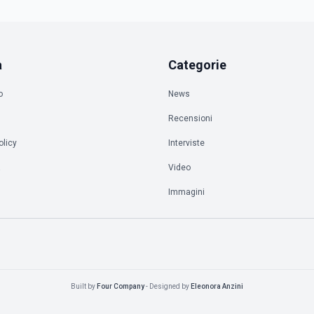
a
Categorie
o
News
Recensioni
olicy
Interviste
à
Video
Immagini
Built by
Four Company
- Designed by
Eleonora Anzini