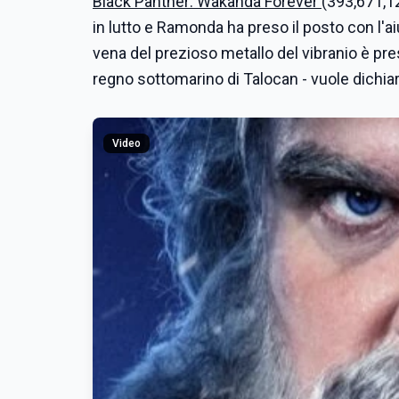
Black Panther: Wakanda Forever
(393,671,12
in lutto e Ramonda ha preso il posto con l'ai
vena del prezioso metallo del vibranio è pre
regno sottomarino di Talocan - vuole dichiar
Video