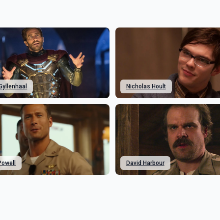
Gyllenhaal
Nicholas Hoult
Powell
David Harbour