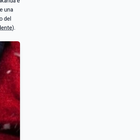
Wakanda è
he una
o del
edente
).