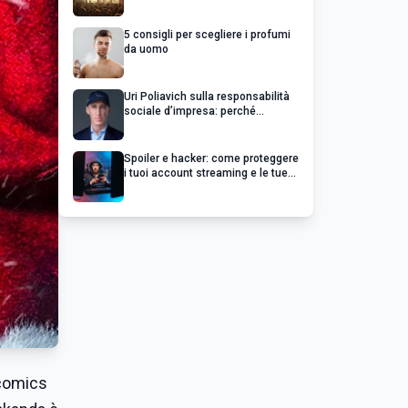
chiedere un rimborso
5 consigli per scegliere i profumi
da uomo
Uri Poliavich sulla responsabilità
sociale d’impresa: perché
un’impresa di successo va oltre il
profitto
Spoiler e hacker: come proteggere
i tuoi account streaming e le tue
serie preferite
ecomics