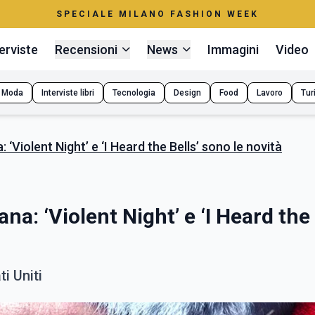
SPECIALE MILANO FASHION WEEK
erviste
Recensioni
News
Immagini
Video
Moda
Interviste libri
Tecnologia
Design
Food
Lavoro
Tur
a: ‘Violent Night’ e ‘I Heard the Bells’ sono le novità
ana: ‘Violent Night’ e ‘I Heard the
ti Uniti