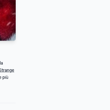
la
Strange
e più