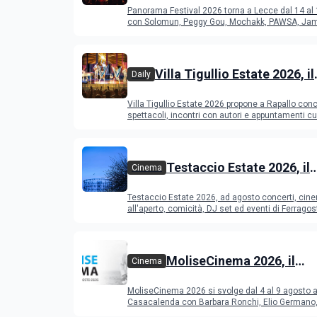
del Duca di Lecce: lineup e
Panorama Festival 2026 torna a Lecce dal 14 al
programma
con Solomun, Peggy Gou, Mochakk, PAWSA, Jam
altri DJ
Villa Tigullio Estate 2026, il
Daily
programma
Villa Tigullio Estate 2026 propone a Rapallo conc
spettacoli, incontri con autori e appuntamenti cul
Testaccio Estate 2026, il
Cinema
programma di agosto e
Testaccio Estate 2026, ad agosto concerti, cin
Ferragosto
all'aperto, comicità, DJ set ed eventi di Ferrago
MoliseCinema 2026, il
Cinema
programma del festival
MoliseCinema 2026 si svolge dal 4 al 9 agosto 
Casacalenda con Barbara Ronchi, Elio Germano, 
film in concorso