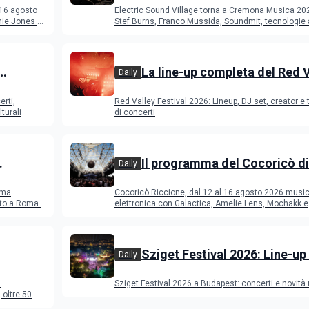
Cremona: Stef Burns, Soundm
 16 agosto
Electric Sound Village torna a Cremona Musica 20
Young Band Contest, il pro
ie Jones e
Stef Burns, Franco Mussida, Soundmit, tecnologie 
Young Ba
La line-up completa del Red 
Daily
Festival 2026
erti,
Red Valley Festival 2026: Lineup, DJ set, creator e t
turali
di concerti
Il programma del Cocoricò di
Daily
Riccione dal 12 al 16 agosto 
ema
Cocoricò Riccione, dal 12 al 16 agosto 2026 musi
sto a Roma.
elettronica con Galactica, Amelie Lens, Mochakk e
Deeperfect.
Sziget Festival 2026: Line-up
Daily
programma
a
Sziget Festival 2026 a Budapest: concerti e novità
oltre 50