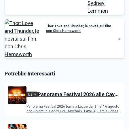
Thor: Love and Thunder, le novità sul film
con Chris Hemsworth
>
Potrebbe Interessarti
Panorama Festival 2026 alle Cave
Daily
del Duca di Lecce: lineup e
Panorama Festival 2026 torna a Lecce dal 14 al 16 agosto
programma
con Solomun, Peggy Gou, Mochakk, PAWSA, Jamie Jones
e altri DJ