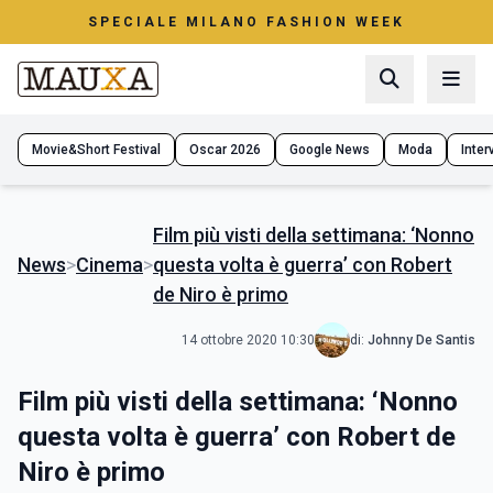
SPECIALE MILANO FASHION WEEK
Movie&Short Festival
Oscar 2026
Google News
Moda
Interv
Film più visti della settimana: ‘Nonno
News
>
Cinema
>
questa volta è guerra’ con Robert
de Niro è primo
14 ottobre 2020 10:30
di:
Johnny De Santis
Film più visti della settimana: ‘Nonno
questa volta è guerra’ con Robert de
Niro è primo