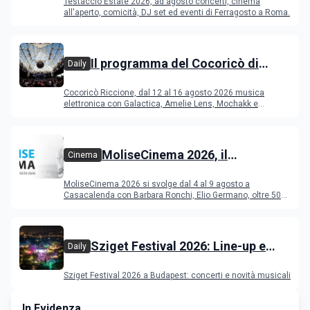
Testaccio Estate 2026, ad agosto concerti, cinema
Ferragosto
all'aperto, comicità, DJ set ed eventi di Ferragosto a Roma.
Il programma del Cocoricò di
Daily
Riccione dal 12 al 16 agosto 2026
Cocoricò Riccione, dal 12 al 16 agosto 2026 musica
elettronica con Galactica, Amelie Lens, Mochakk e
Deeperfect.
MoliseCinema 2026, il
Cinema
programma del festival
MoliseCinema 2026 si svolge dal 4 al 9 agosto a
Casacalenda con Barbara Ronchi, Elio Germano, oltre 50
film in concorso
Sziget Festival 2026: Line-up e
Daily
programma
Sziget Festival 2026 a Budapest: concerti e novità musicali
In Evidenza