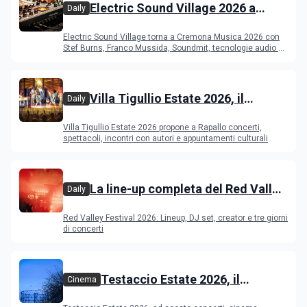
Electric Sound Village 2026 a
Daily
Cremona: Stef Burns, Soundmit e
Electric Sound Village torna a Cremona Musica 2026 con
Young Band Contest, il programma
Stef Burns, Franco Mussida, Soundmit, tecnologie audio e
Young Ba
Villa Tigullio Estate 2026, il
Daily
programma
Villa Tigullio Estate 2026 propone a Rapallo concerti,
spettacoli, incontri con autori e appuntamenti culturali
La line-up completa del Red Valley
Daily
Festival 2026
Red Valley Festival 2026: Lineup, DJ set, creator e tre giorni
di concerti
Testaccio Estate 2026, il
Cinema
programma di agosto e