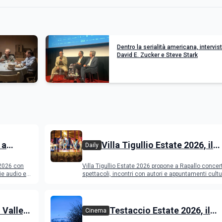
Dentro la serialità americana, intervis
David E. Zucker e Steve Stark
 a
Villa Tigullio Estate 2026, il
Daily
dmit e
programma
 2026 con
Villa Tigullio Estate 2026 propone a Rapallo concert
ogramma
ie audio e
spettacoli, incontri con autori e appuntamenti cultu
 Valley
Testaccio Estate 2026, il
Cinema