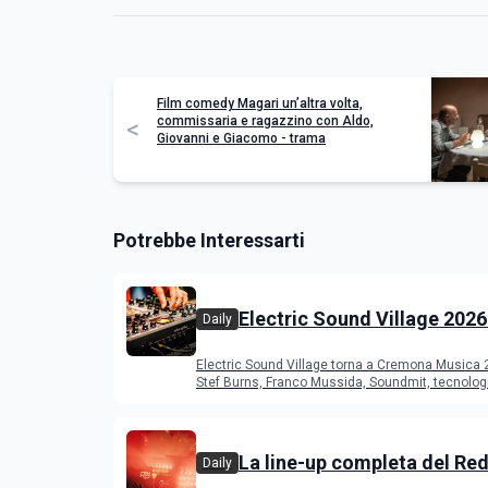
Film comedy Magari un’altra volta,
commissaria e ragazzino con Aldo,
<
Giovanni e Giacomo - trama
Potrebbe Interessarti
Electric Sound Village 2026
Daily
Cremona: Stef Burns, Soun
Electric Sound Village torna a Cremona Musica
Young Band Contest, il pr
Stef Burns, Franco Mussida, Soundmit, tecnolog
Young Ba
La line-up completa del Red
Daily