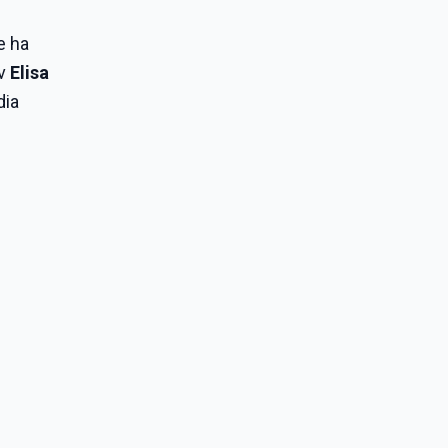
he ha
tv
Elisa
dia