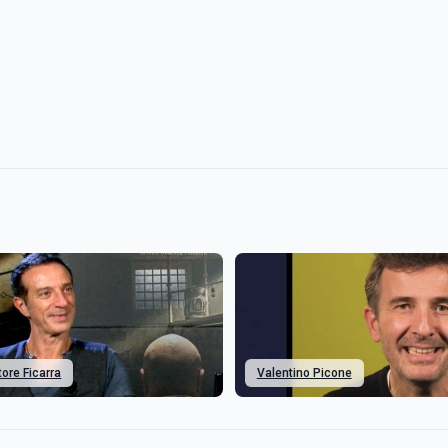
tore Ficarra
Valentino Picone