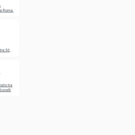
a
o a Roma.
tre 50
to
osto tra
Bonelli