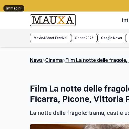
Immagini
Int
Movie&Short Festival
Oscar 2026
Google News
News
>
Cinema
>
Film La notte delle fragole,
Film La notte delle fragol
Ficarra, Picone, Vittoria 
La notte delle fragole: trama, cast e u