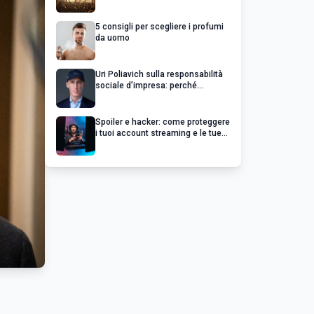
chiedere un rimborso
5 consigli per scegliere i profumi
da uomo
Uri Poliavich sulla responsabilità
sociale d’impresa: perché
un’impresa di successo va oltre il
profitto
Spoiler e hacker: come proteggere
i tuoi account streaming e le tue
serie preferite