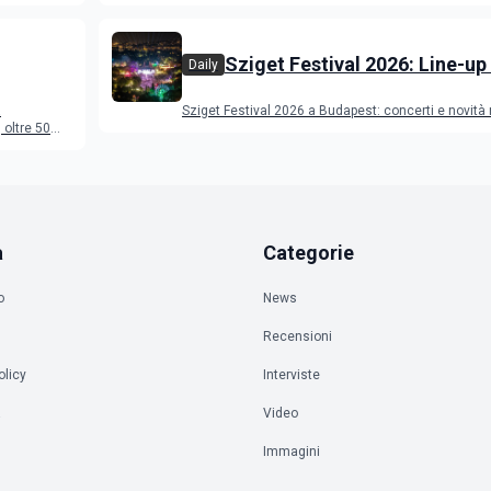
Deeperfect.
Sziget Festival 2026: Line-up
Daily
programma
a
Sziget Festival 2026 a Budapest: concerti e novità
oltre 50
a
Categorie
o
News
Recensioni
olicy
Interviste
à
Video
Immagini