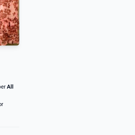
per
All
or