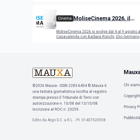
MoliseCinema 2026, il
Cinema
programma del festival
MoliseCinema 2026 si svolge dal 4 al 9 agosto 
Casacalenda con Barbara Ronchi, Elio Germano, 
film in concorso
Maux
Chi siam
©2026 Mauxa - ISSN 2283-6454 © Mauxa è
una testata giornalistica iscritta al registro
Copyright
stampa presso il Tribunale di Terni con
autorizzazione n. 10/08 del 13/10/08.
Privacy P
Iscrizione al ROC n. 23259.
Pubblicit
Edito da Argo S.C. a R.L. - P.I. 01407520558