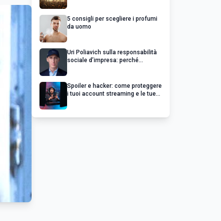
chiedere un rimborso
5 consigli per scegliere i profumi
da uomo
Uri Poliavich sulla responsabilità
sociale d’impresa: perché
un’impresa di successo va oltre il
profitto
Spoiler e hacker: come proteggere
i tuoi account streaming e le tue
serie preferite