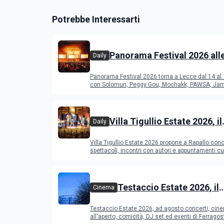
Potrebbe Interessarti
Panorama Festival 2026 all
Daily
del Duca di Lecce: lineup e
Panorama Festival 2026 torna a Lecce dal 14 al
programma
con Solomun, Peggy Gou, Mochakk, PAWSA, Jam
altri DJ
Villa Tigullio Estate 2026, il
Daily
programma
Villa Tigullio Estate 2026 propone a Rapallo conc
spettacoli, incontri con autori e appuntamenti cul
Testaccio Estate 2026, il
Cinema
programma di agosto e
Testaccio Estate 2026, ad agosto concerti, cin
Ferragosto
all'aperto, comicità, DJ set ed eventi di Ferrago