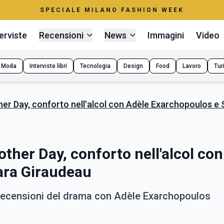
SPECIALE MILANO FASHION WEEK
erviste
Recensioni
News
Immagini
Video
Moda
Interviste libri
Tecnologia
Design
Food
Lavoro
Tur
er Day, conforto nell'alcol con Adèle Exarchopoulos e
ther Day, conforto nell'alcol con
ara Giraudeau
 recensioni del drama con Adèle Exarchopoulos