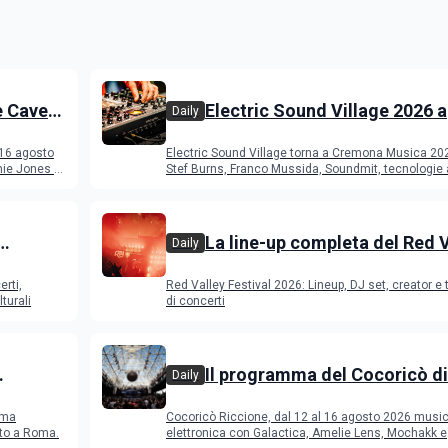
e Cave
Electric Sound Village 2026 a
Daily
Cremona: Stef Burns, Soundm
 16 agosto
Electric Sound Village torna a Cremona Musica 20
Young Band Contest, il pro
ie Jones e
Stef Burns, Franco Mussida, Soundmit, tecnologie 
Young Ba
La line-up completa del Red 
Daily
Festival 2026
erti,
Red Valley Festival 2026: Lineup, DJ set, creator e t
turali
di concerti
Il programma del Cocoricò di
Daily
Riccione dal 12 al 16 agosto 
ema
Cocoricò Riccione, dal 12 al 16 agosto 2026 musi
sto a Roma.
elettronica con Galactica, Amelie Lens, Mochakk e