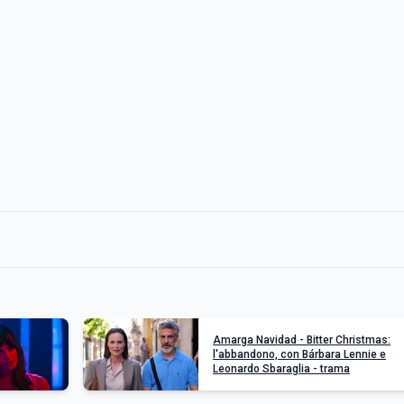
Amarga Navidad - Bitter Christmas:
l'abbandono, con Bárbara Lennie e
Leonardo Sbaraglia - trama