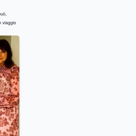
può,
n viaggio